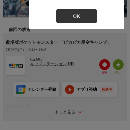
OK
前回の放送
劇場版ポケットモンスター 「ピカピカ星空キャンプ」
7月26日(日)
13:18〜13:45
Ch.601
キッズステーション HD
カレンダー登録
アプリ視聴
放送中
番組詳細内容
もっと見る
番組内容１／１
森で出会った様々なポケモンたちとの愉快なミュージックファン
タジー。