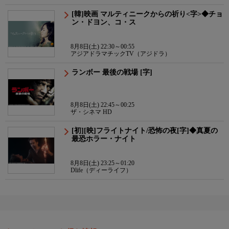
[韓]映画 マルティニークからの祈り<字>◆チョ
ン・ドヨン、コ・ス
8月8日(土) 22:30～00:55
アジアドラマチックTV（アジドラ）
ランボー 最後の戦場 [字]
8月8日(土) 22:45～00:25
ザ・シネマ HD
[初][映]フライトナイト/恐怖の夜[字]◆真夏の
最恐ホラー・ナイト
8月8日(土) 23:25～01:20
Dlife（ディーライフ）