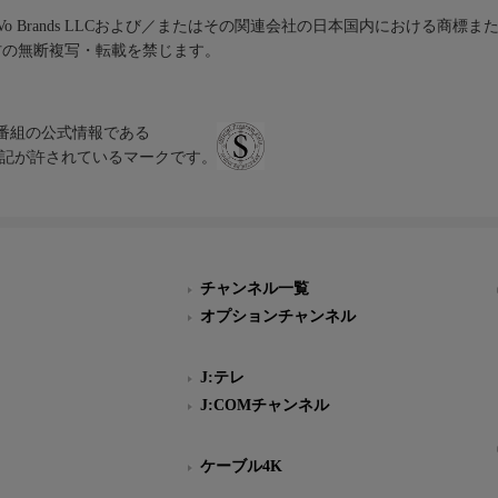
iVo Brands LLCおよび／またはその関連会社の日本国内における商標
材の無断複写・転載を禁じます。
、テレビ番組の公式情報である
スにのみ表記が許されているマークです。
チャンネル一覧
オプションチャンネル
J:テレ
J:COMチャンネル
ケーブル4K