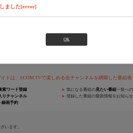
した[error]
OK
組ガイドは、J:COM TVで楽しめる全チャンネルを網羅した番組
検索ワード登録
気になる番組の
見たい番組
一覧への
入りチャンネル
登録した番組の最新情報をお知らせ
ト録画予約
ございます。