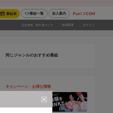
CS番組一覧
加入案内
番組表
地域変更
ログイン
設定地域：
東京 東エリア
同じジャンルのおすすめ番組
キャンペーン・お得な情報