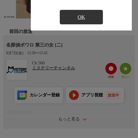
OK
前回の放送
名探偵ポワロ 第三の女 [二]
8月7日(金)
13:30〜15:45
Ch.560
ミステリーチャンネル
カレンダー登録
アプリ視聴
放送中
番組詳細内容
もっと見る
【番組詳細】
オリヴァ夫人に紹介され、ノーマという娘がポワロを訪ねてく
る。殺人を犯したかもしれないと告白したノーマだったが、それ