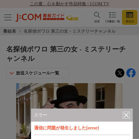
この夏、心を動かす作品特集 | J:COM TV
検索
CS番組一覧
番組表
番組表
名探偵ポワロ 第三の女 - ミステリーチャンネル
名探偵ポワロ 第三の女 - ミステリーチ
ャンネル
放送スケジュール一覧
エラー
通信に問題が発生しました[error]