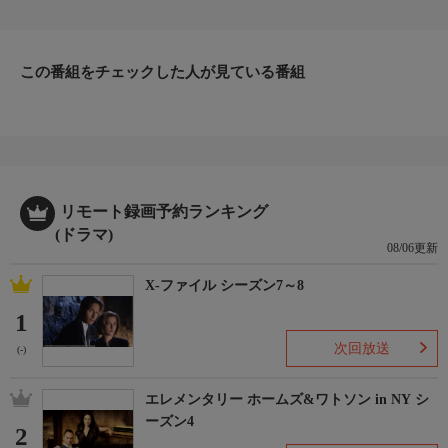
以上何も告げずに去ってしまう。興味を引かれたポワロは友人の
オリヴァ夫人を訪ねるが、そこで死体が発見される。心に深い傷
を負ったノーマのため、ポワロは調査に乗り出す。
出演：デビッド・スーシェ ほか
この番組をチェックした人が見ている番組
原作：アガサ・クリスティー
（2008年制作）
リモート録画予約ランキング
(ドラマ)
08/06更新
X-ファイル シーズン7～8
1
次回放送
(-)
エレメンタリー ホームズ&ワトソン in NY シ
ーズン4
2