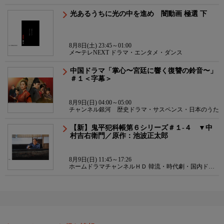
光あるうちに光の中を進め 闇動画 極選 下
8月8日(土) 23:45～01:00
メ〜テレNEXT ドラマ・エンタメ・ダンス
中国ドラマ「掌心〜宮廷に響く復讐の鈴音〜」
＃１＜字幕＞
8月9日(日) 04:00～05:00
チャンネル銀河 歴史ドラマ・サスペンス・日本のうた
【新】鬼平犯科帳第６シリーズ＃１-４ ▼中
村吉右衛門／原作：池波正太郎
8月9日(日) 11:45～17:26
ホームドラマチャンネルＨＤ 韓流・時代劇・国内ドラ
マ