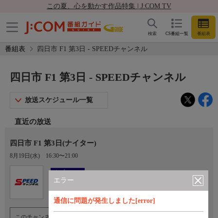
この夏、心を動かす作品特集 | J:COM TV
検索
CS番組一覧
番組表
番組表
四日市 F1 第3日 - SPEEDチャンネル
四日市 F1 第3日 - SPEEDチャンネル
放送スケジュール一覧
直近の放送
四日市 F1 第3日(ナイター)
8月19日(水)
16:30〜21:00
Ch.923
オプション
SPEEDチャンネル
エラー
通信に問題が発生しました[error]
このチャンネルのご視聴には、オプションチャンネル(有料)のご契約が