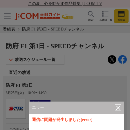
この夏、心を動かす作品特集 | J:COM TV
検索
CS番組一覧
番組表
番組表
防府 F1 第3日 - SPEEDチャンネル
防府 F1 第3日 - SPEEDチャンネル
放送スケジュール一覧
直近の放送
防府 F1 第3日
8月25日(火)
10:00〜14:30
Ch.923
オプション
SPEEDチャンネル
エラー
通信に問題が発生しました[error]
このチャンネルのご視聴には、オプションチャンネル(有料)のご契約が