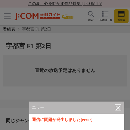
この夏、心を動かす作品特集 | J:COM TV
検索
CS番組一覧
番組表
番組表
宇都宮 F1 第2日
宇都宮 F1 第2日
直近の放送予定はありません
エラー
通信に問題が発生しました[error]
同じジャンルのおすすめ番組