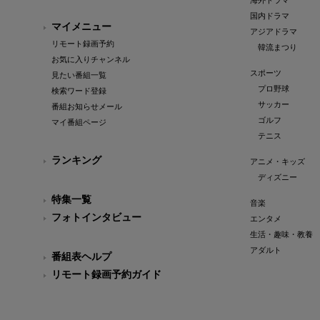
海外ドラマ
国内ドラマ
マイメニュー
アジアドラマ
リモート録画予約
韓流まつり
お気に入りチャンネル
スポーツ
見たい番組一覧
プロ野球
検索ワード登録
サッカー
番組お知らせメール
ゴルフ
マイ番組ページ
テニス
ランキング
アニメ・キッズ
ディズニー
特集一覧
音楽
フォトインタビュー
エンタメ
生活・趣味・教養
アダルト
番組表ヘルプ
リモート録画予約ガイド