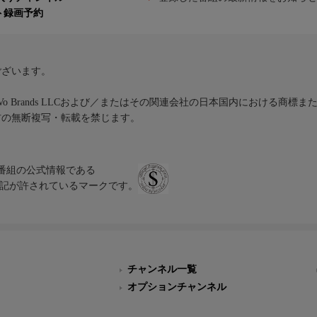
ト録画予約
ございます。
iVo Brands LLCおよび／またはその関連会社の日本国内における商標
材の無断複写・転載を禁じます。
、テレビ番組の公式情報である
スにのみ表記が許されているマークです。
チャンネル一覧
オプションチャンネル