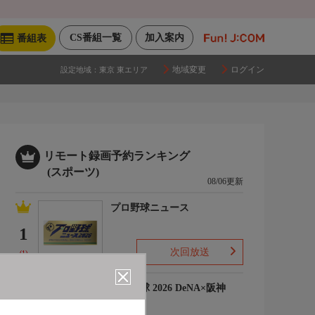
CS番組一覧
加入案内
番組表
地域変更
ログイン
設定地域：
東京 東エリア
リモート録画予約ランキング
(スポーツ)
08/06更新
プロ野球ニュース
1
次回放送
(1)
プロ野球 2026 DeNA×阪神
2