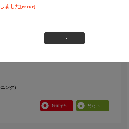
録画予約
見たい
した[error]
)のご契約が必要となります。
OK
ーニング)
録画予約
見たい