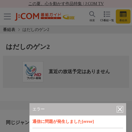
この夏、心を動かす作品特集 | J:COM TV
検索
CS番組一覧
番組表
番組表
はだしのゲン2
はだしのゲン2
直近の放送予定はありません
エラー
通信に問題が発生しました[error]
同じジャンルのおすすめ番組