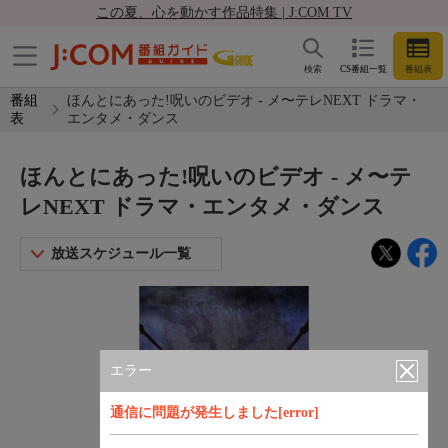
この夏、心を動かす作品特集 | J:COM TV
検索
CS番組一覧
番組表
番組
ほんとにあった!呪いのビデオ - メ〜テレNEXT ドラマ・
表
エンタメ・ダンス
ほんとにあった!呪いのビデオ - メ〜テ
レNEXT ドラマ・エンタメ・ダンス
放送スケジュール一覧
エラー
通信に問題が発生しました[error]