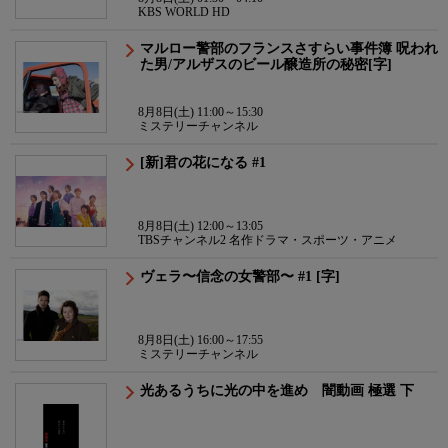
KBS WORLD HD
マルロー警部のフランスさすらい事件簿 呪われ
た男/アルザスのビール醸造所の秘密[字]
8月8日(土) 11:00～15:30
ミステリーチャンネル
[新]君の花になる #1
8月8日(土) 12:00～13:05
TBSチャンネル2 名作ドラマ・スポーツ・アニメ
ヴェラ〜信念の女警部〜 #1 [字]
8月8日(土) 16:00～17:55
ミステリーチャンネル
光あるうちに光の中を進め 闇動画 極選 下