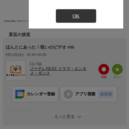
OK
直近の放送
ほんとにあった！呪いのビデオ #88
8月11日(火)
02:10〜03:20
Ch.766
メ〜テレNEXT ドラマ・エンタ
メ・ダンス
カレンダー登録
アプリ視聴
放送前
番組詳細内容
もっと見る
詳細１
一般ユーザーの反響も交え、全国から続々と寄せられている新規