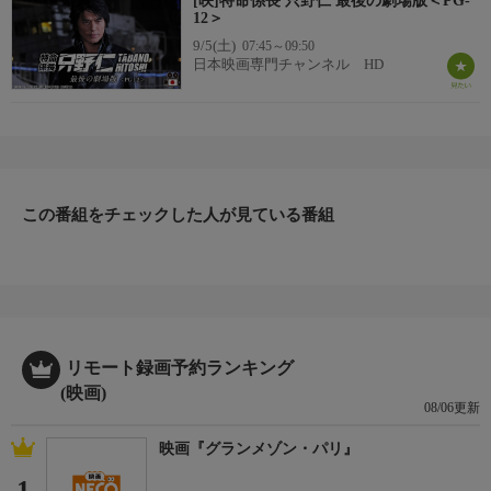
[映]特命係長 只野仁 最後の劇場版＜PG-
12＞
9/5(土)
07:45～09:50
日本映画専門チャンネル HD
この番組をチェックした人が見ている番組
リモート録画予約ランキング
(映画)
08/06更新
映画『グランメゾン・パリ』
1