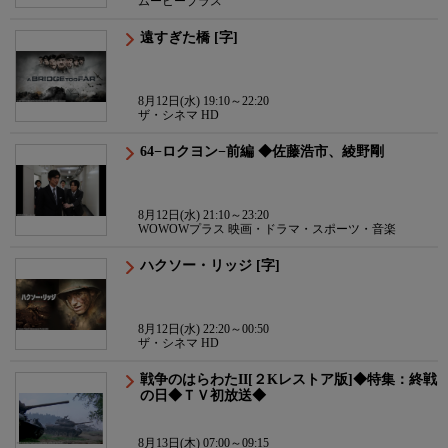
ムービープラス
遠すぎた橋 [字]
8月12日(水) 19:10～22:20
ザ・シネマ HD
64−ロクヨン−前編 ◆佐藤浩市、綾野剛
8月12日(水) 21:10～23:20
WOWOWプラス 映画・ドラマ・スポーツ・音楽
ハクソー・リッジ [字]
8月12日(水) 22:20～00:50
ザ・シネマ HD
戦争のはらわたII[２Kレストア版]◆特集：終戦
の日◆ＴＶ初放送◆
8月13日(木) 07:00～09:15