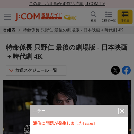
この夏、心を動かす作品特集 | J:COM TV
検索
CS番組一覧
番組表
番組表
特命係長 只野仁 最後の劇場版 - 日本映画＋時代劇 4K
特命係長 只野仁 最後の劇場版 - 日本映画
＋時代劇 4K
放送スケジュール一覧
エラー
通信に問題が発生しました[error]