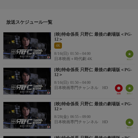
顔があった。社内外のトラブルを解決するため会長直属の「特命
係長」として暗躍しているのだ。社運をかけたイベントの開催が
迫る中、メインキャラクターをつとめる人気グラビアアイドル、
シルビア(秋山莉奈)に脅迫状が届き、只野は護衛と身辺調査の特
放送スケジュール一覧
命を受ける。
[映]特命係長 只野仁 最後の劇場版＜PG-
番組詳細
12＞
早速調査を開始するが、かつてない強敵が立ちはだかる。
4K
8/16(日)
01:50～04:00
日本映画＋時代劇 4K
[映]特命係長 只野仁 最後の劇場版＜PG-
12＞
8/16(日)
01:50～04:00
日本映画専門チャンネル HD
[映]特命係長 只野仁 最後の劇場版＜PG-
12＞
8/28(金)
06:55～09:00
日本映画専門チャンネル HD