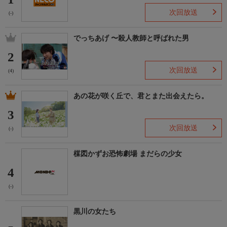
次回放送
(-)
でっちあげ 〜殺人教師と呼ばれた男
2
次回放送
(4)
あの花が咲く丘で、君とまた出会えたら。
3
次回放送
(-)
楳図かずお恐怖劇場 まだらの少女
4
(-)
黒川の女たち