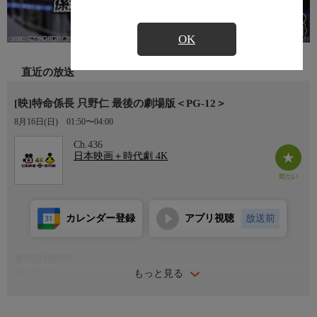
OK
直近の放送
[映]特命係長 只野仁 最後の劇場版＜PG-12＞
8月16日(日)
01:50〜04:00
Ch.436
日本映画＋時代劇 4K
カレンダー登録
アプリ視聴
放送前
番組詳細内容
もっと見る
番組詳細
大手広告代理店・電王堂の総務二課係長・只野仁(高橋克典)は、
自他共に認めるダメ社員。しかし、彼には知られざるもう一つの