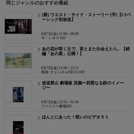
同じジャンルのおすすめ番組
[新] ウエスト・サイド・ストーリー [字]【CSベ
ーシック初放送】
8月7日(金) 21:00～00:00
ザ・シネマ HD
あの花が咲く丘で、君とまた出会えたら。【続
編「あの星」公開！】
8月7日(金) 21:00～23:15
映画･チャンネルNECO-HD
放送禁止 劇場版 洗脳〜邪悪なる鉄のイメー
ジ〜
8月7日(金) 23:55～01:40
ファミリー劇場HD
ほんとにあった！呪いのビデオ５１