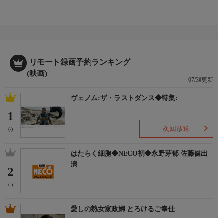
リモート録画予約ランキング
(映画)
07/30更新
ヴェノム:ザ・ラストダンス◆特集:
1
次回放送
(-)
はたらく細胞◆NECO初◆永野芽郁 佐藤健出
演
2
(-)
愛しの熟女家政婦 とろけるご奉仕