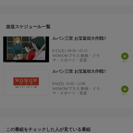
監督：川越淳
出演：ルパン三世：栗田貫一／次元大介：小林清志／石川五ェ
門：井上真樹夫／峰不二子：増山江威子
番組詳細
モスクワのカジノの金を奪い、久々の仕事で肩慣らしをしたルパ
放送スケジュール一覧
ンはスコットランドへ向かう。目的は亡くなったマークが盗んだ
ルパン三世 お宝返却大作戦!!
トリックダイヤ。トリックダイヤとはサグラダファミリアの最上
部に埋め込まれているダイヤ。ただし、これを手に入れるには、
8/15(土)
00:30～02:15
マークがあちこちから盗んできたお宝を、期日内にもとの場所に
WOWOWプラス 映画・ドラ
返さなくてならない。はたしてルパンはトリックダイヤを手に入
マ・スポーツ・音楽
れられるのか？
ルパン三世 お宝返却大作戦!!
9/6(日)
10:20～12:00
WOWOWプラス 映画・ドラ
マ・スポーツ・音楽
この番組をチェックした人が見ている番組