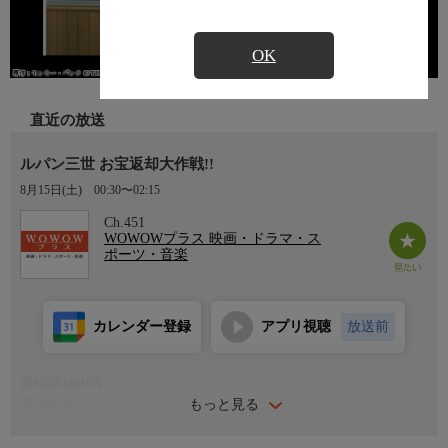
OK
直近の放送
ルパン三世 お宝返却大作戦!!
8月15日(土)
00:30〜02:15
Ch.451
WOWOWプラス 映画・ドラマ・ス
ポーツ・音楽
カレンダー登録
アプリ視聴
放送前
番組詳細内容
もっと見る
番組内容
2003年 日本