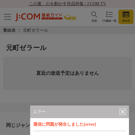
この夏、心を動かす作品特集 | J:COM TV
検索
CS番組一覧
番組表
番組表
元町ゼラール
元町ゼラール
直近の放送予定はありません
エラー
通信に問題が発生しました[error]
同じジャンルのおすすめ番組