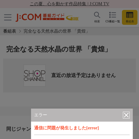
この夏、心を動かす作品特集 | J:COM TV
検索
CS番組一覧
番組表
番組表
完全なる天然水晶の世界 「貴煌」
完全なる天然水晶の世界 「貴煌」
直近の放送予定はありません
エラー
通信に問題が発生しました[error]
同じジャンルのおすすめ番組