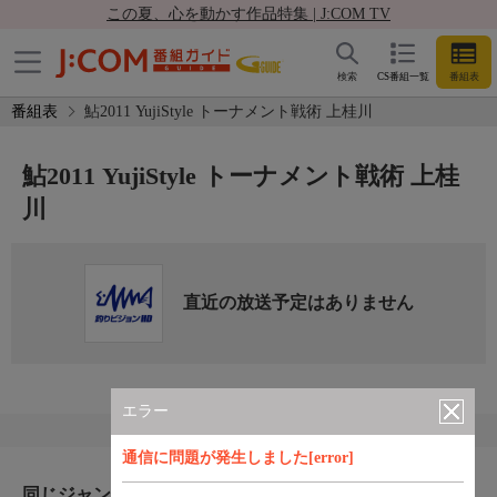
この夏、心を動かす作品特集 | J:COM TV
検索
CS番組一覧
番組表
番組表
鮎2011 YujiStyle トーナメント戦術 上桂川
鮎2011 YujiStyle トーナメント戦術 上桂
川
直近の放送予定はありません
エラー
通信に問題が発生しました[error]
同じジャンルのおすすめ番組