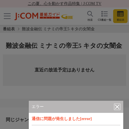
この夏、心を動かす作品特集 | J:COM TV
検索
CS番組一覧
番組表
番組表
難波金融伝 ミナミの帝王5 キタの女闇金
難波金融伝 ミナミの帝王5 キタの女闇金
直近の放送予定はありません
エラー
通信に問題が発生しました[error]
同じジャンルのおすすめ番組