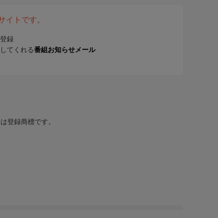
表サイトです。
登録
してくれる
番組お知らせメール
または登録商標です。