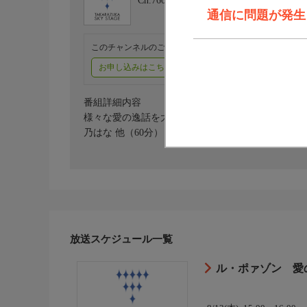
Ch.760
タカラヅカ・スカイ・ステージ
通信に問題が発生しま
このチャンネルのご視聴には、オプションチャンネル(有料
お申し込みはこちら
ご利用料金はこちら
番組詳細内容
様々な愛の逸話を大人の香りを漂わせ、バラエティー
乃はな 他（60分）
放送スケジュール一覧
ル・ポァゾン 愛の