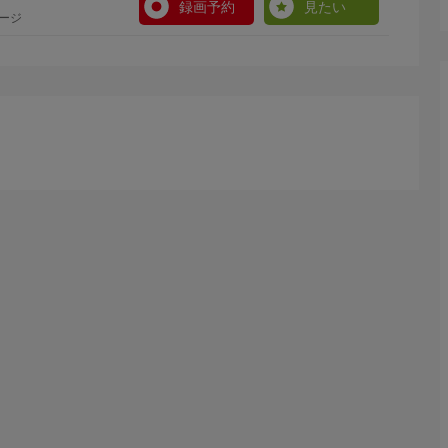
録画予約
見たい
ージ