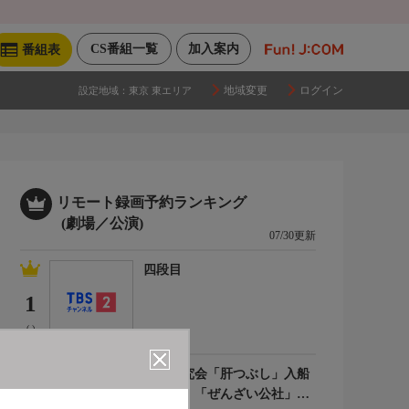
CS番組一覧
加入案内
番組表
地域変更
ログイン
設定地域：
東京 東エリア
リモート録画予約ランキング
(劇場／公演)
07/30更新
四段目
1
(-)
落語研究会「肝つぶし」入船
亭扇遊、「ぜんざい公社」柳
2