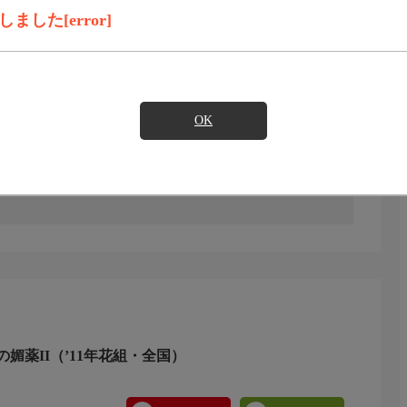
録画予約
見たい
した[error]
)のご契約が必要となります。
OK
豊かに描き出す。'11年花組／全国／出演：蘭寿とむ、蘭
媚薬II（’11年花組・全国）