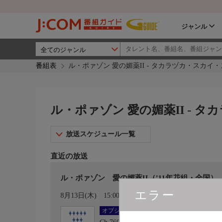
ジャンル
番組表
ル・ポァゾン 愛の媚薬II - タカラヅカ・スカイ
ル・ポァゾン 愛の媚薬II - 
放送スケジュール一覧
直近の放送
ル・ポァゾン 愛の媚薬II（’11年花組・全国）
エラー
カレンダー登録
8月13日(木)
15:00〜16:00
オプション