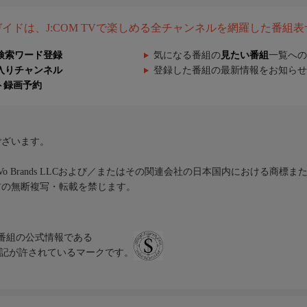
組ガイドは、J:COM TVで楽しめる全チャンネルを網羅した番組
検索ワード登録
気になる番組の
見たい番組
一覧への
入りチャンネル
登録した番組の最新情報をお知らせ
ト録画予約
ございます。
iVo Brands LLCおよび／またはその関連会社の日本国内における商標
材の無断複写・転載を禁じます。
、テレビ番組の公式情報である
スにのみ表記が許されているマークです。