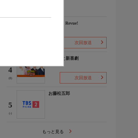
家権太楼 ほか
(-)
愛, Love Revue!
3
次回放送
(-)
よしもと新喜劇
4
次回放送
(8)
お藤松五郎
5
(-)
もっと見る