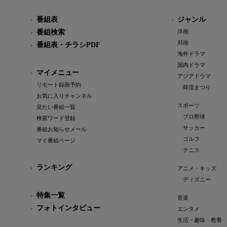
番組表
ジャンル
番組検索
洋画
邦画
番組表・チラシPDF
海外ドラマ
国内ドラマ
マイメニュー
アジアドラマ
リモート録画予約
韓流まつり
お気に入りチャンネル
スポーツ
見たい番組一覧
プロ野球
検索ワード登録
サッカー
番組お知らせメール
ゴルフ
マイ番組ページ
テニス
ランキング
アニメ・キッズ
ディズニー
特集一覧
音楽
フォトインタビュー
エンタメ
生活・趣味・教養