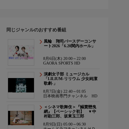
同じジャンルのおすすめ番組
風輪 翔司バースデーコンサ
ート2026「6.20関内ホール」
8月6日(木) 20:00～22:00
GAORA SPORTS HD
演劇女子部 ミュージカル
「LILIUM-リリウム 少女純潔
歌劇-」
8月7日(金) 22:40～01:05
日本映画専門チャンネル HD
＜シネマ歌舞伎＞『鰯賣戀曳
網』【ベーシック初】 ▼中
村勘三郎、坂東玉三郎
8月9日(日) 05:00～06:30
ホームドラマチャンネルＨＤ