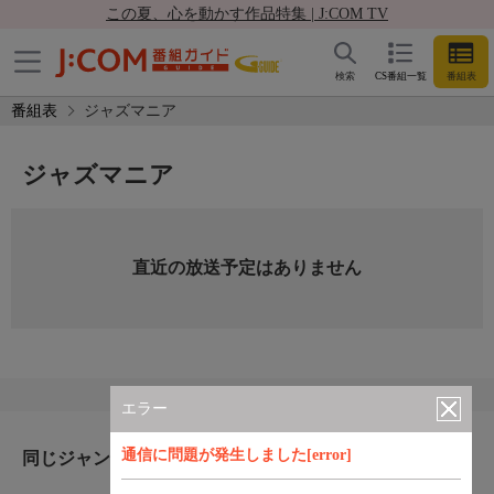
この夏、心を動かす作品特集 | J:COM TV
検索
CS番組一覧
番組表
番組表
ジャズマニア
ジャズマニア
直近の放送予定はありません
エラー
通信に問題が発生しました[error]
同じジャンルのおすすめ番組