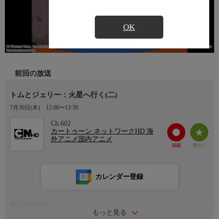
OK
前回の放送
トムとジェリー：火星へ行く(二)
7月30日(木)
12:00〜13:30
Ch.602
カートゥーン ネットワークHD 海
外アニメ国内アニメ
カレンダー登録
番組詳細内容
もっと見る
番組内容