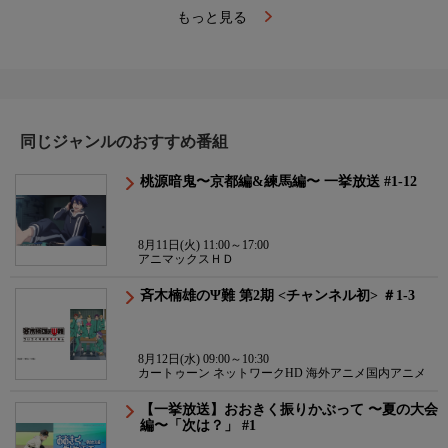
もっと見る
同じジャンルのおすすめ番組
桃源暗鬼〜京都編&練馬編〜 一挙放送 #1-12
8月11日(火) 11:00～17:00
アニマックスＨＤ
斉木楠雄のΨ難 第2期 <チャンネル初> ＃1-3
8月12日(水) 09:00～10:30
カートゥーン ネットワークHD 海外アニメ国内アニメ
【一挙放送】おおきく振りかぶって 〜夏の大会
編〜「次は？」 #1