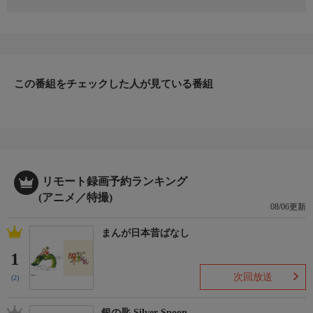
いつものように追いかけっこをしていたトムとジェリーは、間違
って火星行きのロケットに乗り込んでしまい、地球を飛び出して
しまう。宇宙船の乗船員ビフ＆バズは臆病者で、火星に着いたと
思ったらすぐに地球にとんぼ返り。なんとトムとジェリーは火星
に取り残され、火星人に見つかってしまう。ピンチに追い込まれ
この番組をチェックした人が見ている番組
た2匹は、火星人の女の子ピープの助けで何とか逃げ出すが…。
リモート録画予約ランキング
(アニメ／特撮)
08/06更新
まんが日本昔ばなし
1
次回放送
(2)
銀の匙 Silver Spoon