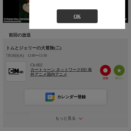
OK
前回の放送
トムとジェリーの大冒険(二)
7月28日(火)
12:00〜13:30
Ch.602
カートゥーン ネットワークHD 海
外アニメ国内アニメ
カレンダー登録
番組詳細内容
もっと見る
番組内容
行方不明の父親を捜している少女ロビンと出会ったトムとジェリ