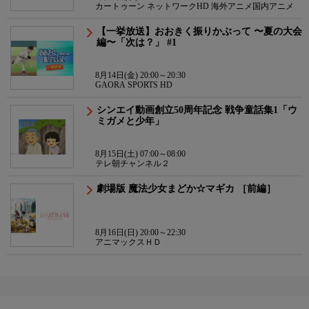
カートゥーン ネットワークHD 海外アニメ国内アニメ
【一挙放送】おおきく振りかぶって 〜夏の大会
編〜「次は？」 #1
8月14日(金) 20:00～20:30
GAORA SPORTS HD
シンエイ動画創立50周年記念 戦争童話集1「ウ
ミガメと少年」
8月15日(土) 07:00～08:00
テレ朝チャンネル２
劇場版 魔法少女まどか☆マギカ ［前編］
8月16日(日) 20:00～22:30
アニマックスＨＤ