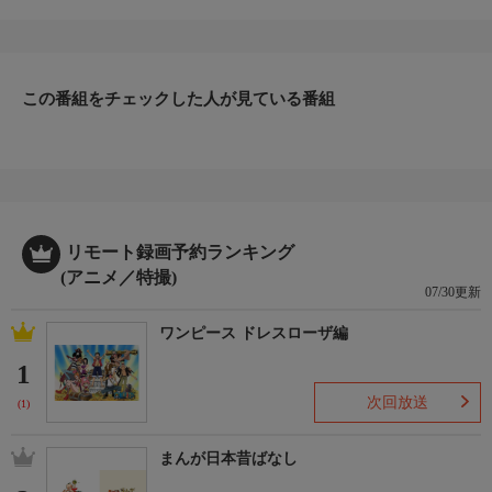
ー。ロビンを助けることに決めたトムとジェリーでしたが、意地
悪なフィグおばさんと弁護士のリックブートに捕まり、悪いお医
者さんアップルチークの待つペット刑務所に入れられてしまいま
す。新しい友達パグシーやフランキーと協力し、刑務所を脱獄し
この番組をチェックした人が見ている番組
たトムとジェリーは果たして…。さあ、トムとジェリーとロビン
の大冒険が始まります！
リモート録画予約ランキング
(アニメ／特撮)
07/30更新
ワンピース ドレスローザ編
1
次回放送
(1)
まんが日本昔ばなし