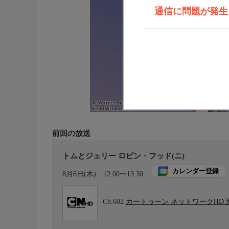
通信に問題が発生しま
前回の放送
トムとジェリー ロビン・フッド(ニ)
カレンダー登録
8月6日(木)
12:00〜13:30
Ch.602
カートゥーン ネットワークHD