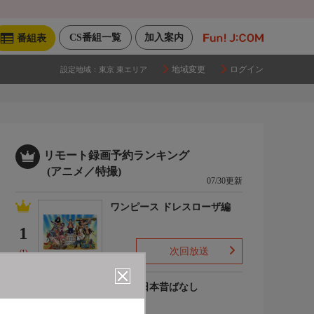
CS番組一覧
加入案内
番組表
地域変更
ログイン
設定地域：
東京 東エリア
リモート録画予約ランキング
(アニメ／特撮)
07/30更新
ワンピース ドレスローザ編
1
次回放送
(1)
まんが日本昔ばなし
2