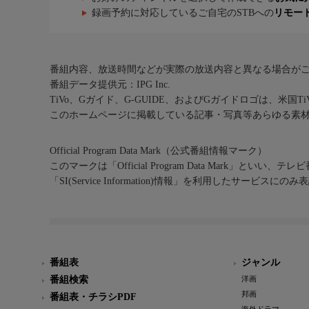
録画予約に対応しているご自宅のSTBへの
リモー
番組内容、放送時間などが実際の放送内容と異なる場合が
番組データ提供元：IPG Inc.
TiVo、Gガイド、G-GUIDE、およびGガイドロゴは、米国T
このホームページに掲載している記事・写真等あらゆる素
Official Program Data Mark（公式番組情報マーク）
このマークは「Official Program Data Mark」といい
「SI(Service Information)情報」を利用したサービ
番組表
ジャンル
番組検索
洋画
邦画
番組表・チラシPDF