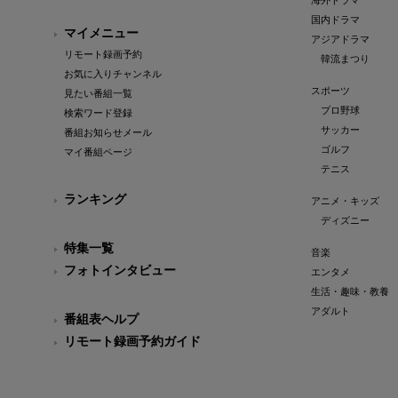
海外ドラマ
国内ドラマ
マイメニュー
アジアドラマ
リモート録画予約
韓流まつり
お気に入りチャンネル
スポーツ
見たい番組一覧
プロ野球
検索ワード登録
サッカー
番組お知らせメール
ゴルフ
マイ番組ページ
テニス
ランキング
アニメ・キッズ
ディズニー
特集一覧
音楽
フォトインタビュー
エンタメ
生活・趣味・教養
アダルト
番組表ヘルプ
リモート録画予約ガイド