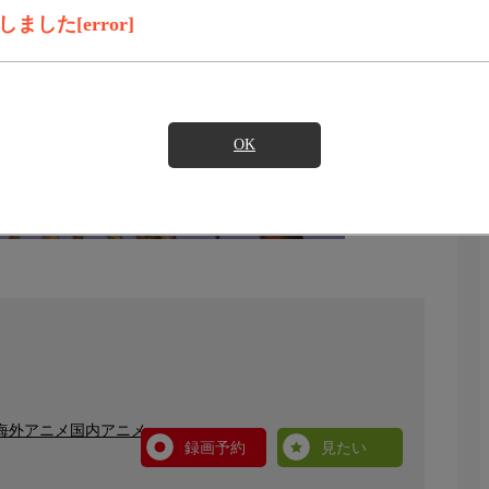
した[error]
OK
 海外アニメ国内アニメ
録画予約
見たい