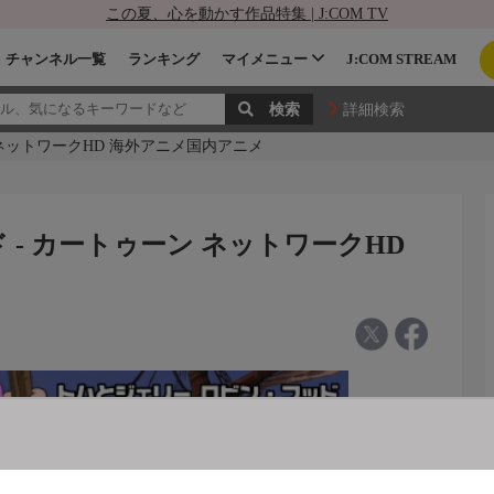
この夏、心を動かす作品特集 | J:COM TV
チャンネル一覧
ランキング
マイメニュー
J:COM STREAM
詳細検索
 ネットワークHD 海外アニメ国内アニメ
- カートゥーン ネットワークHD