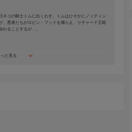
日ネコの騎士トムに出くわす。トムはひそかにノッティン
が、悪者たちがロビン・フッドを捕らえ、リチャード王暗
加わることするが…。
もっと見る