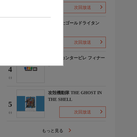
次回放送
(2)
黄金戦士ゴールドライタン
3
次回放送
(-)
のだめカンタービレ フィナー
レ
4
(-)
攻殻機動隊 THE GHOST IN
THE SHELL
5
次回放送
(-)
もっと見る