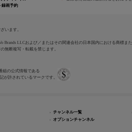
ト録画予約
ございます。
iVo Brands LLCおよび／またはその関連会社の日本国内における商標
材の無断複写・転載を禁じます。
、テレビ番組の公式情報である
スにのみ表記が許されているマークです。
チャンネル一覧
オプションチャンネル