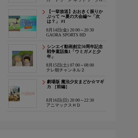
海外アニメ国内アニメ
【一挙放送】おおきく振りか
ぶって 〜夏の大会編〜「次
は？」 #1
8月14日(金) 20:00～20:30
GAORA SPORTS HD
シンエイ動画創立50周年記念
戦争童話集1「ウミガメと少
年」
8月15日(土) 07:00～08:00
テレ朝チャンネル２
劇場版 魔法少女まどか☆マギ
カ ［前編］
8月16日(日) 20:00～22:30
アニマックスＨＤ