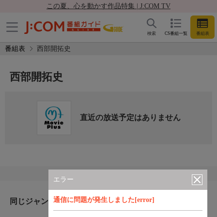
この夏、心を動かす作品特集 | J:COM TV
検索
CS番組一覧
番組表
番組表
西部開拓史
西部開拓史
直近の放送予定はありません
エラー
通信に問題が発生しました[error]
同じジャンルのおすすめ番組