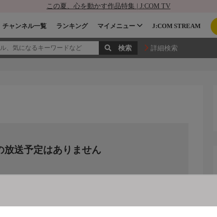
この夏、心を動かす作品特集 | J:COM TV
チャンネル一覧
ランキング
マイメニュー
J:COM STREAM
詳細検索
の放送予定はありません