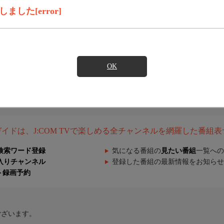
した[error]
OK
組ガイドは、J:COM TVで楽しめる全チャンネルを網羅した番組
検索ワード登録
気になる番組の
見たい番組
一覧への
入りチャンネル
登録した番組の最新情報をお知らせ
ト録画予約
ございます。