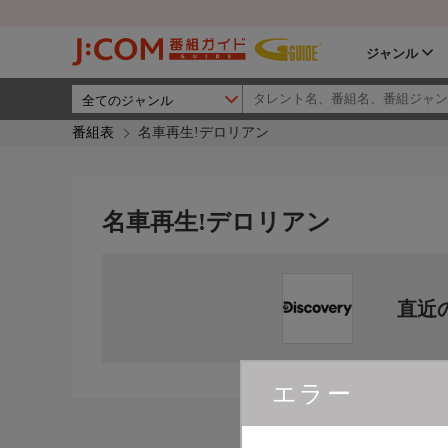
ジャンル
番組表
名車再生!デロリアン
名車再生!デロリアン
直近
エラー