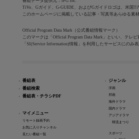
番組データ提供元：IPG Inc.
TiVo、Gガイド、G-GUIDE、およびGガイドロゴは、米国T
このホームページに掲載している記事・写真等あらゆる素
Official Program Data Mark（公式番組情報マーク）
このマークは「Official Program Data Mark」といい
「SI(Service Information)情報」を利用したサービ
番組表
ジャンル
番組検索
洋画
邦画
番組表・チラシPDF
海外ドラマ
国内ドラマ
マイメニュー
アジアドラマ
リモート録画予約
韓流まつり
お気に入りチャンネル
スポーツ
見たい番組一覧