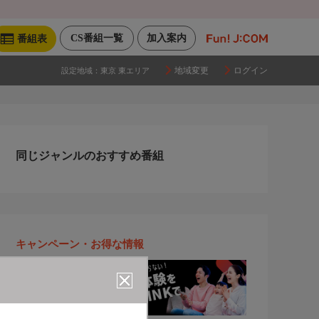
CS番組一覧
加入案内
番組表
地域変更
ログイン
設定地域：
東京 東エリア
同じジャンルのおすすめ番組
キャンペーン・お得な情報