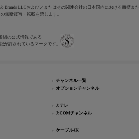
iVo Brands LLCおよび／またはその関連会社の日本国内における商標
材の無断複写・転載を禁じます。
、テレビ番組の公式情報である
スにのみ表記が許されているマークです。
チャンネル一覧
オプションチャンネル
J:テレ
J:COMチャンネル
ケーブル4K