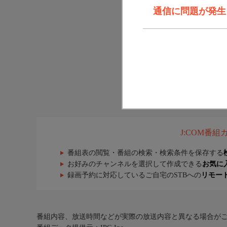
通信に問題が発生しま
J:COM番
番組表の閲覧・番組の検索・検索条件を保存する
お好みのチャンネルを選択して作成できる
お気に
録画予約に対応しているご自宅のSTBへの
リモー
番組内容、放送時間などが実際の放送内容と異なる場合が