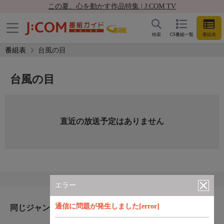
この夏、心を動かす作品特集 | J:COM TV
検索
CS番組一覧
番組表
番組表
台風の目
台風の目
直近の放送予定はありません
エラー
通信に問題が発生しました[error]
同じジャンルのおすすめ番組