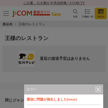
この夏、心を動かす作品特集 | J:COM TV
検索
CS番組一覧
番組表
番組表
王様のレストラン
王様のレストラン
直近の放送予定はありません
エラー
通信に問題が発生しました[error]
同じジャンルのおすすめ番組