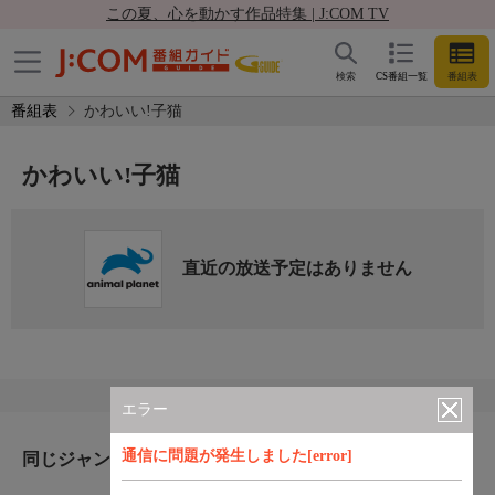
この夏、心を動かす作品特集 | J:COM TV
検索
CS番組一覧
番組表
番組表
かわいい!子猫
かわいい!子猫
直近の放送予定はありません
エラー
通信に問題が発生しました[error]
同じジャンルのおすすめ番組