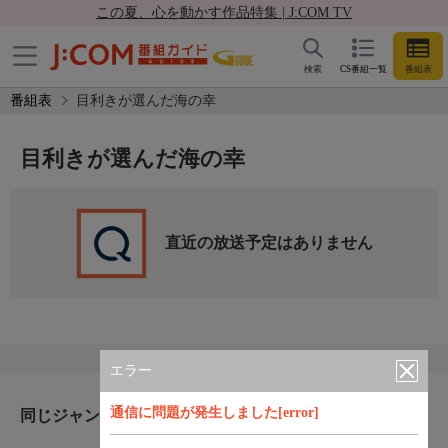
この夏、心を動かす作品特集 | J:COM TV
検索
CS番組一覧
番組表
番組表
目利きが選んだ海の幸
目利きが選んだ海の幸
直近の放送予定はありません
エラー
通信に問題が発生しました[error]
同じジャンルのおすすめ番組