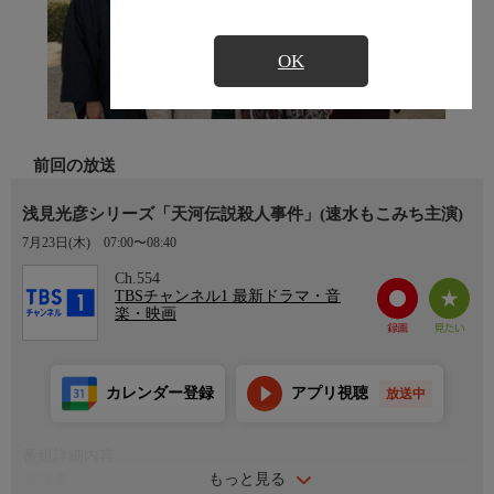
OK
前回の放送
浅見光彦シリーズ「天河伝説殺人事件」(速水もこみち主演)
7月23日(木)
07:00〜08:40
Ch.554
TBSチャンネル1 最新ドラマ・音
楽・映画
カレンダー登録
アプリ視聴
放送中
番組詳細内容
もっと見る
出演者