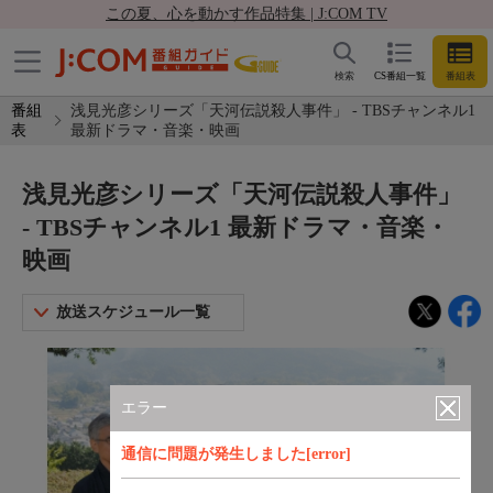
この夏、心を動かす作品特集 | J:COM TV
検索
CS番組一覧
番組表
番組
浅見光彦シリーズ「天河伝説殺人事件」 - TBSチャンネル1
表
最新ドラマ・音楽・映画
浅見光彦シリーズ「天河伝説殺人事件」
- TBSチャンネル1 最新ドラマ・音楽・
映画
放送スケジュール一覧
エラー
通信に問題が発生しました[error]