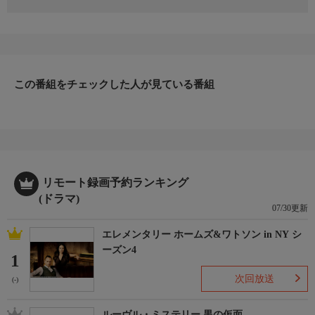
速水もこみち、風間杜夫、田中美佐子、黒川智花、篠田三郎、江
原真二郎、伊藤かずえ、窪塚俊介、岡本信人、ラサール石井、佐
久間良子 ほか
番組内容
速水もこみちが3代目・浅見光彦として初登場した、シリーズ第
32弾。内田康夫原作シリーズの中でも人気を誇る本作「天河伝説
この番組をチェックした人が見ている番組
殺人事件」で新境地を開いた速水の演技に大注目！ルポライター
の浅見光彦が全国各地を旅して人に出会い、事件に出会う。被害
者はなぜ殺され、加害者はなぜ罪を犯したのか？ 光彦らしく謎
に迫り、人の思いや繋がりを丁寧に描いていく大好評の2時間ミ
ステリードラマシリーズ。
原作・脚本
リモート録画予約ランキング
【原作】内田康夫【脚本】林誠人
(ドラマ)
制作
07/30更新
テレパック ２０１３
エレメンタリー ホームズ&ワトソン in NY シ
プロデューサー
ーズン4
矢口久雄、篠原茂
1
ディレクター
次回放送
(-)
村上牧人
ルーヴル・ミステリー 黒の仮面