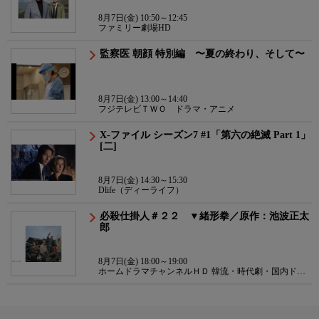
8月7日(金) 10:50～12:45
ファミリー劇場HD
監察医 朝顔 特別編 〜夏の終わり、そして〜
8月7日(金) 13:00～14:40
フジテレビＴＷＯ ドラマ・アニメ
X-ファイル シーズン7 #1「第六の絶滅 Part 1」
[二]
8月7日(金) 14:30～15:30
Dlife（ディーライフ）
必殺仕掛人＃２２ ▼緒形拳／原作：池波正太
郎
8月7日(金) 18:00～19:00
ホームドラマチャンネルＨＤ 韓流・時代劇・国内ドラ
マ