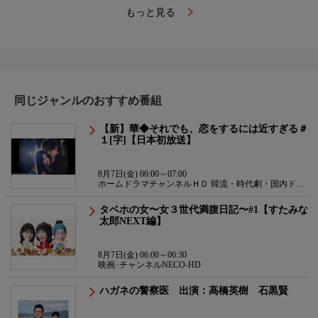
もっと見る
同じジャンルのおすすめ番組
【新】華◆それでも、恋をするには近すぎる＃
１[字]【日本初放送】
8月7日(金) 06:00～07:00
ホームドラマチャンネルＨＤ 韓流・時代劇・国内ドラ
マ
タベホの女〜女３世代満腹日記〜#1【すたみな
太郎NEXT編】
8月7日(金) 06:00～06:30
映画･チャンネルNECO-HD
ハガネの警察医 出演：高橋英樹 石黒賢