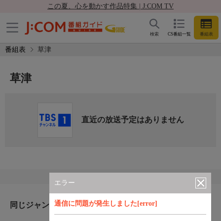
この夏、心を動かす作品特集 | J:COM TV
検索
CS番組一覧
番組表
番組表
草津
草津
直近の放送予定はありません
エラー
通信に問題が発生しました[error]
同じジャンルのおすすめ番組