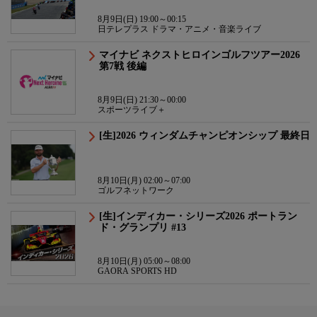
8月9日(日) 19:00～00:15
日テレプラス ドラマ・アニメ・音楽ライブ
マイナビ ネクストヒロインゴルフツアー2026
第7戦 後編
8月9日(日) 21:30～00:00
スポーツライブ＋
[生]2026 ウィンダムチャンピオンシップ 最終日
8月10日(月) 02:00～07:00
ゴルフネットワーク
[生]インディカー・シリーズ2026 ポートラン
ド・グランプリ #13
8月10日(月) 05:00～08:00
GAORA SPORTS HD