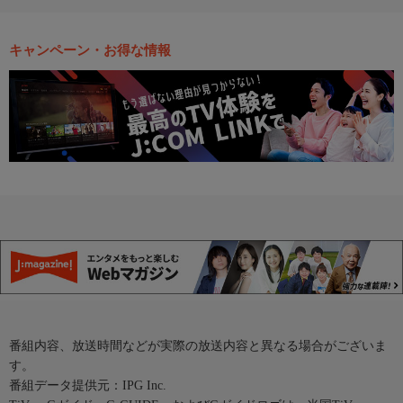
キャンペーン・お得な情報
番組内容、放送時間などが実際の放送内容と異なる場合がございま
す。
番組データ提供元：IPG Inc.