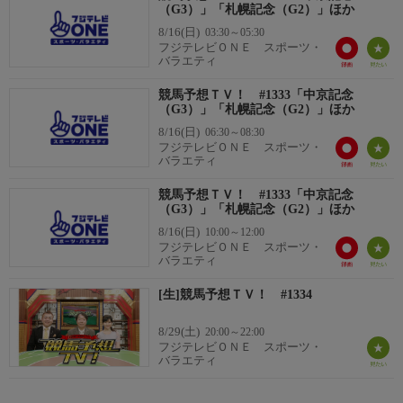
（G3）」「札幌記念（G2）」ほか
8/16(日)
03:30～05:30
フジテレビＯＮＥ スポーツ・
バラエティ
競馬予想ＴＶ！ #1333「中京記念
（G3）」「札幌記念（G2）」ほか
8/16(日)
06:30～08:30
フジテレビＯＮＥ スポーツ・
バラエティ
競馬予想ＴＶ！ #1333「中京記念
（G3）」「札幌記念（G2）」ほか
8/16(日)
10:00～12:00
フジテレビＯＮＥ スポーツ・
バラエティ
[生]競馬予想ＴＶ！ #1334
8/29(土)
20:00～22:00
フジテレビＯＮＥ スポーツ・
バラエティ