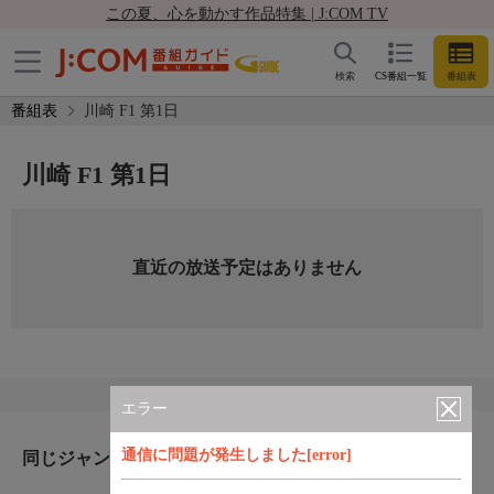
この夏、心を動かす作品特集 | J:COM TV
検索
CS番組一覧
番組表
番組表
川崎 F1 第1日
川崎 F1 第1日
直近の放送予定はありません
エラー
通信に問題が発生しました[error]
同じジャンルのおすすめ番組