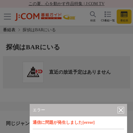
この夏、心を動かす作品特集 | J:COM TV
検索
CS番組一覧
番組表
番組表
探偵はBARにいる
探偵はBARにいる
直近の放送予定はありません
エラー
通信に問題が発生しました[error]
同じジャンルのおすすめ番組