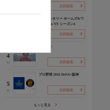
次回放送
(1)
エレメンタリー ホームズ&ワ
トソン in NY シーズン4
3
次回放送
(2)
下山メシ
4
次回放送
(-)
プロ野球 2026 DeNA×阪神
5
次回放送
(-)
もっと見る