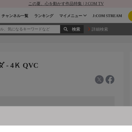
この夏、心を動かす作品特集 | J:COM TV
チャンネル一覧
ランキング
マイメニュー
J:COM STREAM
詳細検索
- 4Ｋ QVC