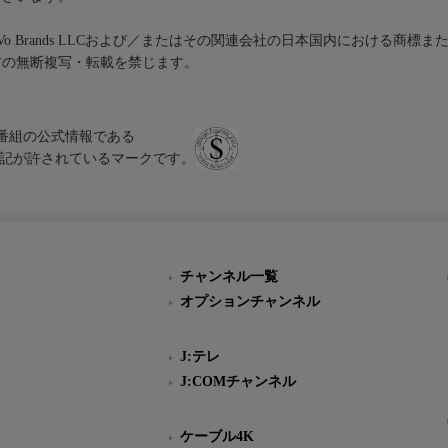
iVo Brands LLCおよび／またはその関連会社の日本国内における商標
材の無断複写・転載を禁じます。
、テレビ番組の公式情報である
スにのみ表記が許されているマークです。
チャンネル一覧
オプションチャンネル
J:テレ
J:COMチャンネル
ケーブル4K