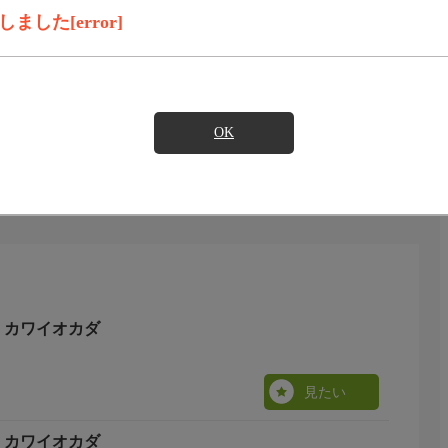
見たい
した[error]
います。
OK
y カワイオカダ
見たい
y カワイオカダ