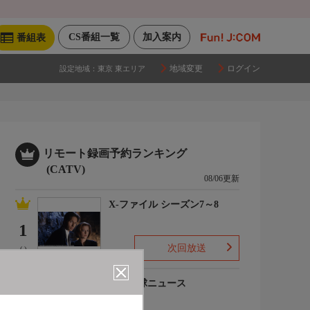
CS番組一覧
加入案内
番組表
地域変更
ログイン
設定地域：
東京 東エリア
リモート録画予約ランキング
(CATV)
08/06更新
X-ファイル シーズン7～8
1
次回放送
(-)
プロ野球ニュース
2