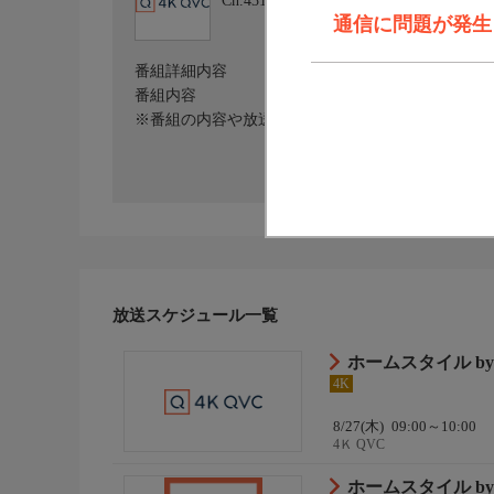
Ch.431
4Ｋ QVC
通信に問題が発生しま
番組詳細内容
番組内容
※番組の内容や放送日時は、変更となる場合がござ
放送スケジュール一覧
ホームスタイル b
4K
8/27(木)
09:00～10:00
4Ｋ QVC
ホームスタイル b