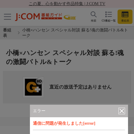
この夏、心を動かす作品特集 | J:COM TV
検索
CS番組一覧
番組表
番組
小橋×ハンセン スペシャル対談 蘇る!魂の激闘バトル&ト
表
ーク
小橋×ハンセン スペシャル対談 蘇る!魂
の激闘バトル&トーク
直近の放送予定はありません
エラー
通信に問題が発生しました[error]