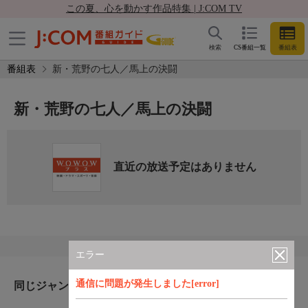
この夏、心を動かす作品特集 | J:COM TV
検索
CS番組一覧
番組表
番組表
新・荒野の七人／馬上の決闘
新・荒野の七人／馬上の決闘
直近の放送予定はありません
エラー
通信に問題が発生しました[error]
同じジャンルのおすすめ番組