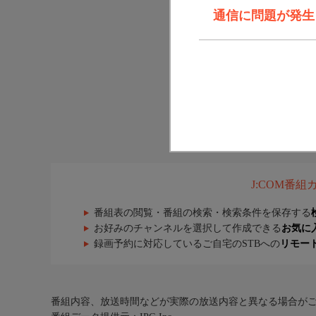
通信に問題が発生しま
J:COM番
番組表の閲覧・番組の検索・検索条件を保存する
お好みのチャンネルを選択して作成できる
お気に
録画予約に対応しているご自宅のSTBへの
リモー
番組内容、放送時間などが実際の放送内容と異なる場合が