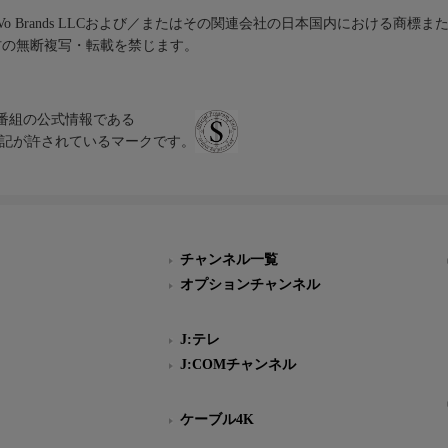
iVo Brands LLCおよび／またはその関連会社の日本国内における商標
材の無断複写・転載を禁じます。
、テレビ番組の公式情報である
スにのみ表記が許されているマークです。
チャンネル一覧
オプションチャンネル
J:テレ
J:COMチャンネル
ケーブル4K