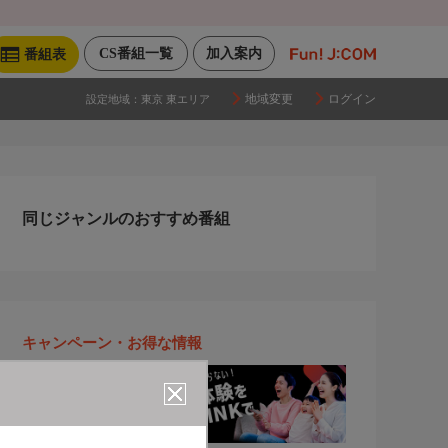
CS番組一覧
加入案内
番組表
地域変更
ログイン
設定地域：
東京 東エリア
同じジャンルのおすすめ番組
キャンペーン・お得な情報