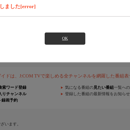
した[error]
OK
組ガイドは、J:COM TVで楽しめる全チャンネルを網羅した番組
検索ワード登録
気になる番組の
見たい番組
一覧への
入りチャンネル
登録した番組の最新情報をお知らせ
ト録画予約
ございます。