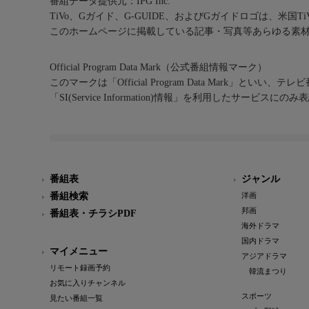
番組データ提供元：IPG Inc.
TiVo、Gガイド、G-GUIDE、およびGガイドロゴは、米国T
このホームページに掲載している記事・写真等あらゆる素
Official Program Data Mark（公式番組情報マーク）
このマークは「Official Program Data Mark」といい
「SI(Service Information)情報」を利用したサービ
番組表
ジャンル
番組検索
洋画
邦画
番組表・チラシPDF
海外ドラマ
国内ドラマ
マイメニュー
アジアドラマ
リモート録画予約
韓流まつり
お気に入りチャンネル
スポーツ
見たい番組一覧