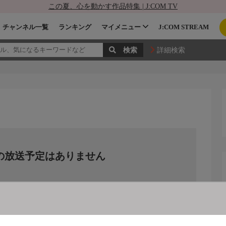
この夏、心を動かす作品特集 | J:COM TV
チャンネル一覧
ランキング
マイメニュー
J:COM STREAM
詳細検索
の放送予定はありません