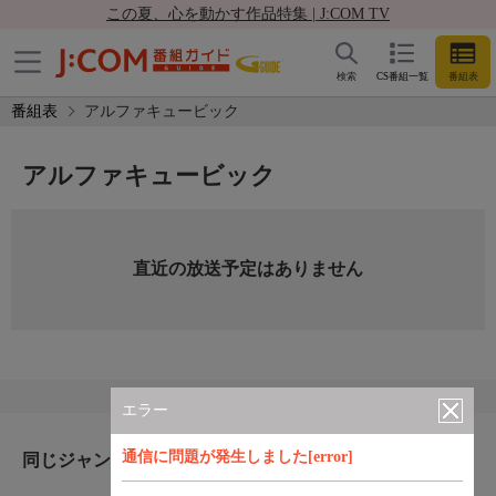
この夏、心を動かす作品特集 | J:COM TV
検索
CS番組一覧
番組表
番組表
アルファキュービック
アルファキュービック
直近の放送予定はありません
エラー
通信に問題が発生しました[error]
同じジャンルのおすすめ番組