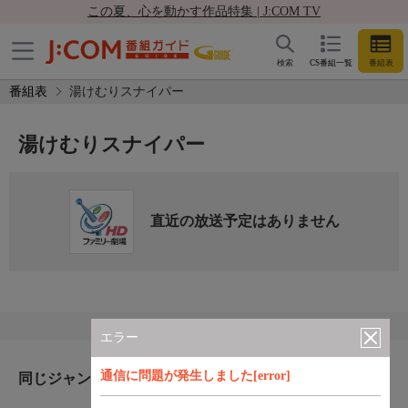
この夏、心を動かす作品特集 | J:COM TV
検索
CS番組一覧
番組表
番組表
湯けむりスナイパー
湯けむりスナイパー
直近の放送予定はありません
エラー
通信に問題が発生しました[error]
同じジャンルのおすすめ番組