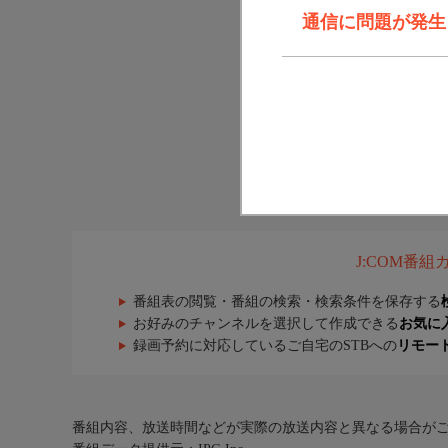
通信に問題が発生しま
J:COM番
番組表の閲覧・番組の検索・検索条件を保存する
お好みのチャンネルを選択して作成できる
お気に
録画予約に対応しているご自宅のSTBへの
リモー
番組内容、放送時間などが実際の放送内容と異なる場合が