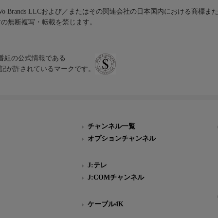
iVo Brands LLCおよび／またはその関連会社の日本国内における商標
材の無断複写・転載を禁じます。
、テレビ番組の公式情報である
スにのみ表記が許されているマークです。
チャンネル一覧
オプションチャンネル
J:テレ
J:COMチャンネル
ケーブル4K