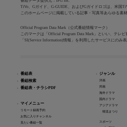
番組データ提供元：IPG Inc.
TiVo、Gガイド、G-GUIDE、およびGガイドロゴは、米国T
このホームページに掲載している記事・写真等あらゆる素
Official Program Data Mark（公式番組情報マーク）
このマークは「Official Program Data Mark」といい
「SI(Service Information)情報」を利用したサービ
番組表
ジャンル
番組検索
洋画
邦画
番組表・チラシPDF
海外ドラマ
国内ドラマ
マイメニュー
アジアドラマ
リモート録画予約
韓流まつり
お気に入りチャンネル
スポーツ
見たい番組一覧