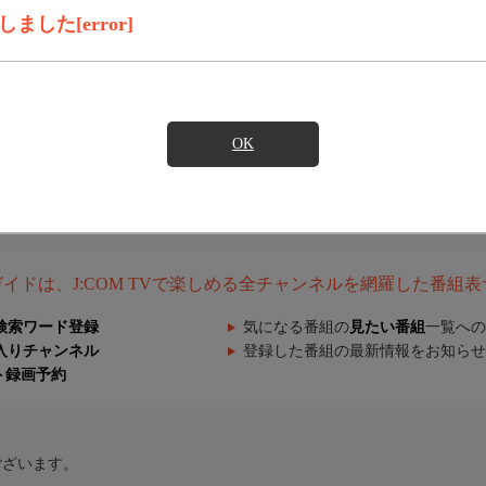
した[error]
OK
組ガイドは、J:COM TVで楽しめる全チャンネルを網羅した番組
検索ワード登録
気になる番組の
見たい番組
一覧への
入りチャンネル
登録した番組の最新情報をお知らせ
ト録画予約
ございます。