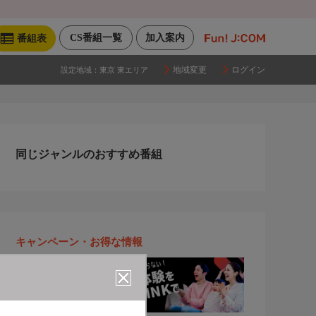
CS番組一覧
加入案内
番組表
地域変更
ログイン
設定地域：
東京 東エリア
同じジャンルのおすすめ番組
キャンペーン・お得な情報