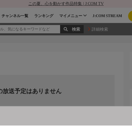
この夏、心を動かす作品特集 | J:COM TV
チャンネル一覧
ランキング
マイメニュー
J:COM STREAM
詳細検索
の放送予定はありません