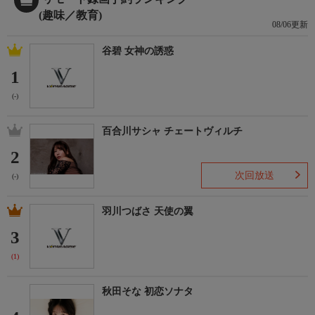
(趣味／教育)
08/06更新
谷碧 女神の誘惑
1
(-)
百合川サシャ チェートヴィルチ
2
次回放送
(-)
羽川つばさ 天使の翼
3
(1)
秋田そな 初恋ソナタ