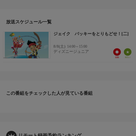
い、負けた場合ジェイクたちのバッキーはフック船長のものにな
ってしまうという。フック船長は、大喜びでジェイクたちにレー
スを挑む。レース当日、バッキーは正々堂々と戦うが、フック船
放送スケジュール一覧
長の妨害工作に遭ってしまい・・・。
ジェイク バッキーをとりもどせ！[二]
8/8(土)
14:00～15:00
ディズニージュニア
この番組をチェックした人が見ている番組
リモート録画予約ランキング