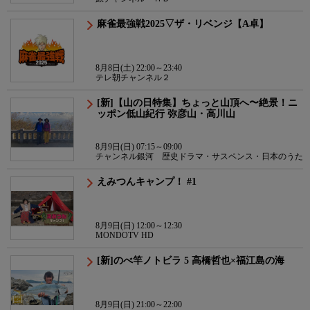
麻雀最強戦2025▽ザ・リベンジ【A卓】
8月8日(土) 22:00～23:40
テレ朝チャンネル２
[新]【山の日特集】ちょっと山頂へ〜絶景！ニ
ッポン低山紀行 弥彦山・高川山
8月9日(日) 07:15～09:00
チャンネル銀河 歴史ドラマ・サスペンス・日本のうた
えみつんキャンプ！ #1
8月9日(日) 12:00～12:30
MONDOTV HD
[新]のべ竿ノトビラ 5 高橋哲也×福江島の海
8月9日(日) 21:00～22:00