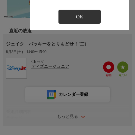
OK
直近の放送
ジェイク バッキーをとりもどせ！[二]
8月8日(土)
14:00〜15:00
Ch.607
ディズニージュニア
カレンダー登録
番組詳細内容
もっと見る
番組情報
フック船長はジョリーロジャー号で、海賊の掟が書かれた紙を見
つけた。掟では、バッキーはジョリーロジャー号と大レースを行