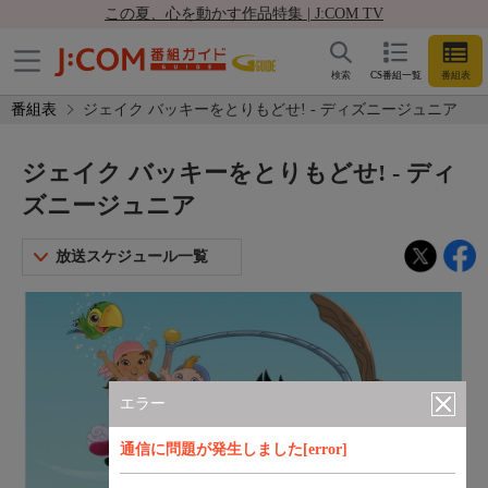
この夏、心を動かす作品特集 | J:COM TV
検索
CS番組一覧
番組表
番組表
ジェイク バッキーをとりもどせ! - ディズニージュニア
ジェイク バッキーをとりもどせ! - ディ
ズニージュニア
放送スケジュール一覧
エラー
通信に問題が発生しました[error]