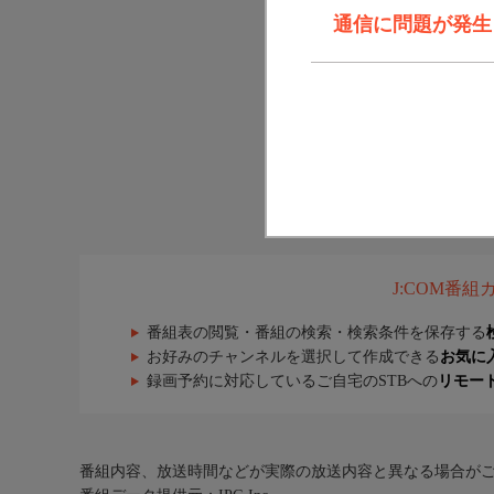
通信に問題が発生しま
J:COM番
番組表の閲覧・番組の検索・検索条件を保存する
お好みのチャンネルを選択して作成できる
お気に
録画予約に対応しているご自宅のSTBへの
リモー
番組内容、放送時間などが実際の放送内容と異なる場合が