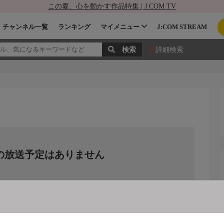
この夏、心を動かす作品特集 | J:COM TV
チャンネル一覧
ランキング
マイメニュー
J:COM STREAM
詳細検索
の放送予定はありません