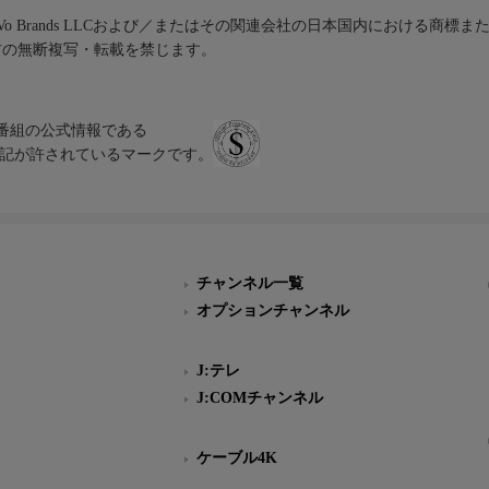
iVo Brands LLCおよび／またはその関連会社の日本国内における商標
材の無断複写・転載を禁じます。
、テレビ番組の公式情報である
スにのみ表記が許されているマークです。
チャンネル一覧
オプションチャンネル
J:テレ
J:COMチャンネル
ケーブル4K