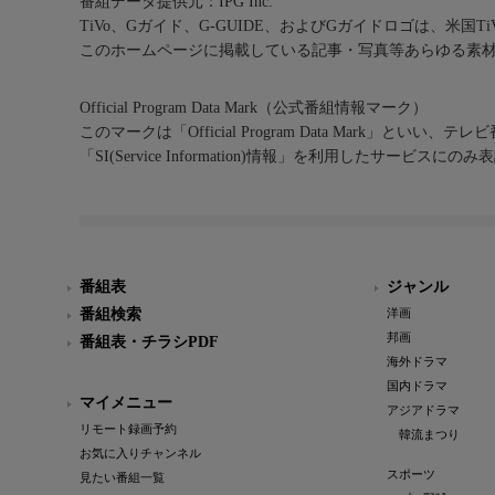
番組データ提供元：IPG Inc.
TiVo、Gガイド、G-GUIDE、およびGガイドロゴは、米国T
このホームページに掲載している記事・写真等あらゆる素
Official Program Data Mark（公式番組情報マーク）
このマークは「Official Program Data Mark」といい
「SI(Service Information)情報」を利用したサービ
番組表
ジャンル
番組検索
洋画
邦画
番組表・チラシPDF
海外ドラマ
国内ドラマ
マイメニュー
アジアドラマ
リモート録画予約
韓流まつり
お気に入りチャンネル
スポーツ
見たい番組一覧