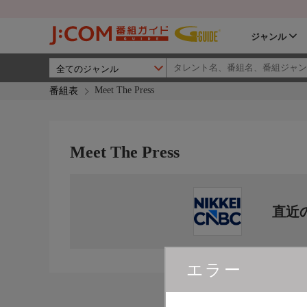
ジャンル
Meet The Press
番組表
Meet The Press
直近
エラー