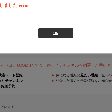
した[error]
OK
組ガイドは、J:COM TVで楽しめる全チャンネルを網羅した番組
検索ワード登録
気になる番組の
見たい番組
一覧への
入りチャンネル
登録した番組の最新情報をお知らせ
ト録画予約
ございます。