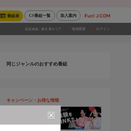
CS番組一覧
加入案内
番組表
地域変更
ログイン
設定地域：
東京 東エリア
同じジャンルのおすすめ番組
キャンペーン・お得な情報