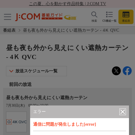
この夏、心を動かす作品特集 | J:COM TV
検索
CS番組一覧
番組表
番組表
昼も夜も外から見えにくい遮熱カーテン - 4Ｋ QVC
昼も夜も外から見えにくい遮熱カーテン
- 4Ｋ QVC
放送スケジュール一覧
前回の放送
昼も夜も外から見えにくい遮熱カーテン
7月30日(木)
09:00〜10:00
エラー
Ch.431
4Ｋ QVC
通信に問題が発生しました[error]