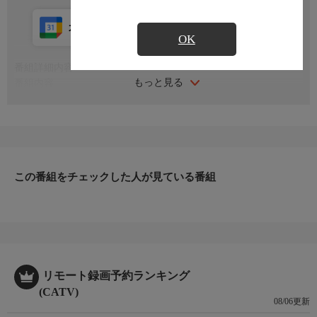
カレンダー登録
アプリ視聴
放送中
OK
番組詳細内容
もっと見る
番組内容
※番組の内容や放送日時は、変更となる場合がございます。
この番組をチェックした人が見ている番組
リモート録画予約ランキング
(CATV)
08/06更新