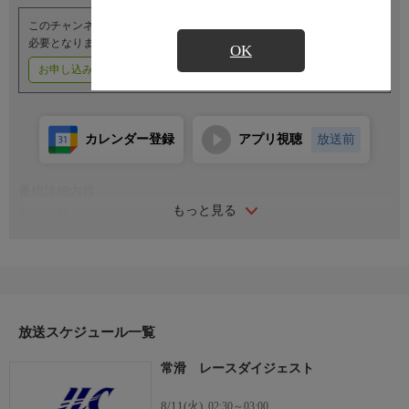
このチャンネルのご視聴には、オプションチャンネル(有料)のご契約が
必要となります。
OK
お申し込みはこちら
ご利用料金はこちら
カレンダー登録
アプリ視聴
放送前
番組詳細内容
もっと見る
おしらせ
（番組内容に関するお問い合わせは）
レジャーチャンネルサービスセンター
０３−４５０３−６５５５
受付時間／１０：００〜１８：００（年中無休）
放送スケジュール一覧
常滑 レースダイジェスト
8/11(火)
02:30～03:00