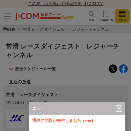
この夏、心を動かす作品特集 | J:COM TV
検索
CS番組一覧
番組表
番組表
常滑 レースダイジェスト - レジャーチャンネル
常滑 レースダイジェスト - レジャーチ
ャンネル
放送スケジュール一覧
直近の放送
常滑 レースダイジェスト
8月11日(火)
02:30〜03:00
エラー
Ch.922
オプション
レジャーチャンネル
通信に問題が発生しました[error]