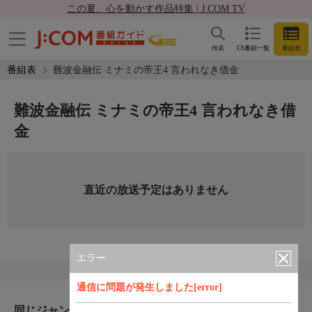
この夏、心を動かす作品特集 | J:COM TV
検索
CS番組一覧
番組表
番組表
難波金融伝 ミナミの帝王4 言われなき借金
難波金融伝 ミナミの帝王4 言われなき借
金
直近の放送予定はありません
エラー
通信に問題が発生しました[error]
同じジャンルのおすすめ番組