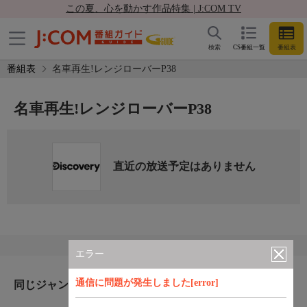
この夏、心を動かす作品特集 | J:COM TV
検索
CS番組一覧
番組表
番組表
名車再生!レンジローバーP38
名車再生!レンジローバーP38
直近の放送予定はありません
エラー
通信に問題が発生しました[error]
同じジャンルのおすすめ番組