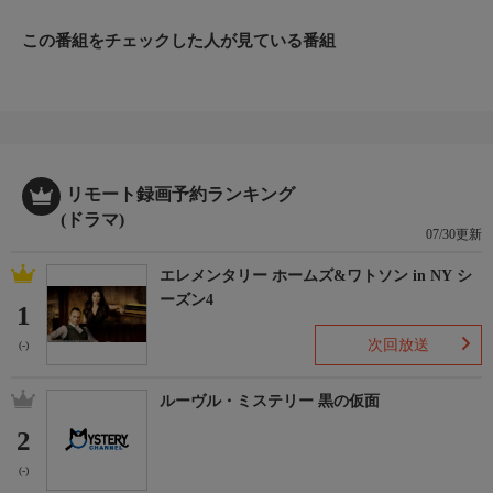
手人という噂が立ち、捉えられた市は拷問で瀕死の重傷を負
この番組をチェックした人が見ている番組
う……。
リモート録画予約ランキング
(ドラマ)
07/30更新
エレメンタリー ホームズ&ワトソン in NY シ
ーズン4
1
次回放送
(-)
ルーヴル・ミステリー 黒の仮面
2
(-)