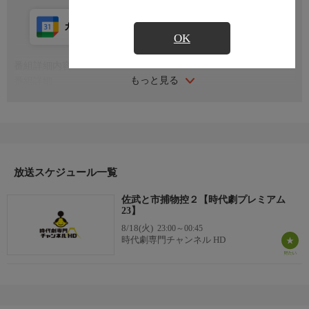
カレンダー登録
アプリ視聴
放送前
OK
番組詳細内容
もっと見る
番組詳細
下っ引きの佐武（三浦友和）は、目の前に現れた凶暴な盗賊団の
頭・むささびの辰（近藤洋介）を取り逃がし、同心の田辺（地井
武男）に叱られて落ち込む。佐武は岡っ引の佐平次（伴淳三郎）
の娘で、想いを寄せるみどり（名取裕子）から励まされるが、言
い争いになってしまい、勢いでみどりを抱いてしまう。
番組詳細
放送スケジュール一覧
一方、あんまの松の市（梅宮辰夫）は、江戸一番の茶屋問屋・岩
佐武と市捕物控２【時代劇プレミアム
代屋六兵衛（桑山正一）の妾宅に通りすがりに呼び込まれてもみ
23】
治療をするが、妾のおしん（野川由美子）は市の顔を見て表情を
8/18(火)
23:00～00:45
変える。その夜、酔って帰宅途中の市は、浪人に斬りつけられ、
時代劇専門チャンネル HD
これを斬り倒す。市は佐武を連れて現場に戻るが、死体は浪人と
はほど遠い町人だった。
番組詳細
翌日、死体は隠居した岩代屋六兵衛の跡を継いだひとり息子と判
明し、市は罠にはめられたと佐武に告げる。だが、やがて市が下