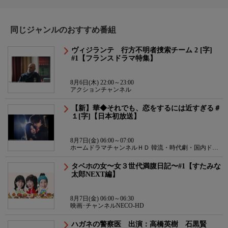
同じジャンルのおすすめ番組
ヴィジランテ 行方不明者捜索チーム 2 [字]
#1【フランスドラマ特集】
8月6日(木) 22:00～23:00
アクションチャンネル
【新】華◆それでも、恋をするには近すぎる＃
１[字]【日本初放送】
8月7日(金) 06:00～07:00
ホームドラマチャンネルＨＤ 韓流・時代劇・国内ドラ
マ
タベホの女〜女３世代満腹日記〜#1【すたみな
太郎NEXT編】
8月7日(金) 06:00～06:30
映画･チャンネルNECO-HD
ハガネの警察医 出演：高橋英樹 石黒賢