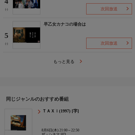
4
次回放送
(-)
早乙女カナコの場合は
5
次回放送
(-)
もっと見る
同じジャンルのおすすめ番組
ＴＡＸｉ(1997) [字]
8月6日(木) 21:00～22:50
ザ・シネマ HD