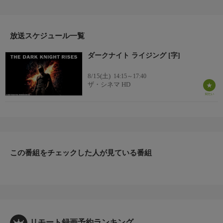
を刻む。スタジアムの爆破や１万人以上ものエキストラなど映像
のスケールはシリーズ屈指。(2012年・アメリカ・165分・カラ
ー)
【監督】クリストファー・ノーラン
放送スケジュール一覧
【出演】クリスチャン・ベイル、トム・ハーディ、ゲイリー・オ
ダークナイト ライジング [字]
ールドマン、マイケル・ケイン、アン・ハサウェイほか
8/15(土)
14:15～17:40
ザ・シネマ HD
この番組をチェックした人が見ている番組
リモート録画予約ランキング