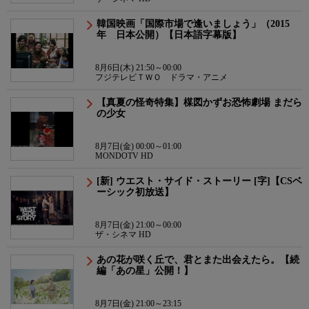
韓国映画「国際市場で逢いましょう」（2015
年 日本公開）【日本語字幕版】
8月6日(木) 21:50～00:00
フジテレビＴＷＯ ドラマ・アニメ
【真夏の怪奇特集】楳図かずお恐怖劇場 まだら
の少女
8月7日(金) 00:00～01:00
MONDOTV HD
[新] ウエスト・サイド・ストーリー [字]【CSベ
ーシック初放送】
8月7日(金) 21:00～00:00
ザ・シネマ HD
あの花が咲く丘で、君とまた出会えたら。【続
編「あの星」公開！】
8月7日(金) 21:00～23:15