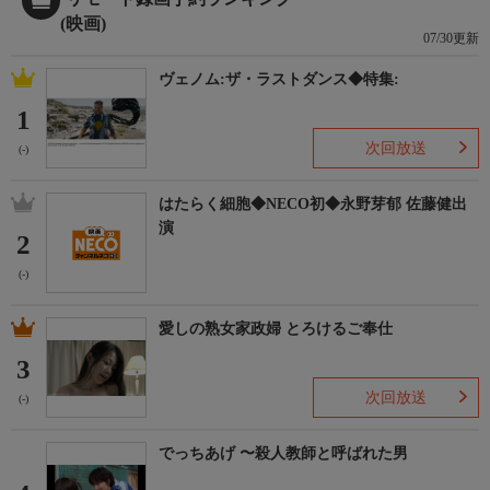
(映画)
07/30更新
ヴェノム:ザ・ラストダンス◆特集:
1
次回放送
(-)
はたらく細胞◆NECO初◆永野芽郁 佐藤健出
演
2
(-)
愛しの熟女家政婦 とろけるご奉仕
3
次回放送
(-)
でっちあげ 〜殺人教師と呼ばれた男