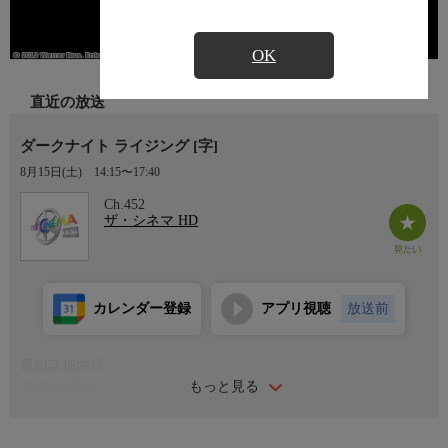
OK
直近の放送
ダークナイト ライジング [字]
8月15日(土)
14:15〜17:40
Ch.452
ザ・シネマ HD
カレンダー登録
アプリ視聴
放送前
番組詳細内容
もっと見る
【番組詳細】
最強の敵ベインやキャットウーマンら人気キャラが登場し、バッ
トマンことブルース・ウェインの戦いの旅路に壮絶なフィナーレ