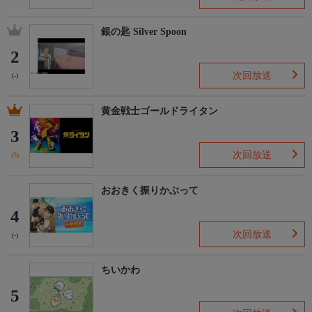
銀の匙 Silver Spoon
2
次回放送
(-)
黄金戦士ゴールドライタン
3
次回放送
(3)
おおきく振りかぶって
4
次回放送
(-)
ちいかわ
5