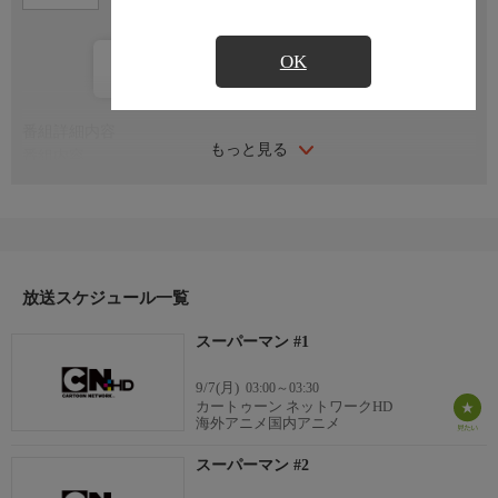
OK
カレンダー登録
番組詳細内容
もっと見る
番組内容
破滅状態にあったクリプトン星から、最後の生き残りとして幼
子“カル・エル”が地球へと送られた。その赤ん坊はある老夫婦に
拾われ、“クラーク・ケント”と名付けられる。やがて成長した彼
は、自分が地球人とは異なる超人的な能力を持っていることを知
り、この世にはびこる悪と戦うことを決意。通常は新聞記者とし
放送スケジュール一覧
て働き、事件が起こるとスーパーマンに変身して日夜メトロポリ
スの平和のために戦う。
スーパーマン #1
9/7(月)
03:00～03:30
カートゥーン ネットワークHD
海外アニメ国内アニメ
スーパーマン #2