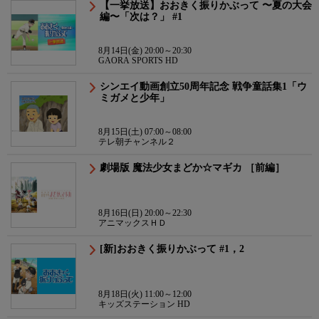
【一挙放送】おおきく振りかぶって 〜夏の大会
編〜「次は？」 #1
8月14日(金) 20:00～20:30
GAORA SPORTS HD
シンエイ動画創立50周年記念 戦争童話集1「ウ
ミガメと少年」
8月15日(土) 07:00～08:00
テレ朝チャンネル２
劇場版 魔法少女まどか☆マギカ ［前編］
8月16日(日) 20:00～22:30
アニマックスＨＤ
[新]おおきく振りかぶって #1，2
8月18日(火) 11:00～12:00
キッズステーション HD