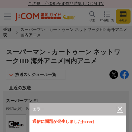
この夏、心を動かす作品特集 | J:COM TV
検索
CS番組一覧
番組表
番組
スーパーマン - カートゥーン ネットワークHD 海外アニメ
表
国内アニメ
スーパーマン - カートゥーン ネットワ
ークHD 海外アニメ国内アニメ
放送スケジュール一覧
直近の放送
スーパーマン #1
9月7日(月)
03:00〜03:30
エラー
Ch.602
通信に問題が発生しました[error]
カートゥーン ネットワークHD 海
外アニメ国内アニメ