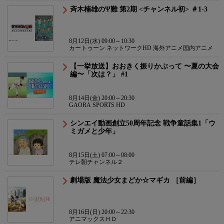
斉木楠雄のΨ難 第2期 <チャンネル初> ＃1-3
8月12日(水) 09:00～10:30
カートゥーン ネットワークHD 海外アニメ国内アニメ
【一挙放送】おおきく振りかぶって 〜夏の大会
編〜「次は？」 #1
8月14日(金) 20:00～20:30
GAORA SPORTS HD
シンエイ動画創立50周年記念 戦争童話集1「ウ
ミガメと少年」
8月15日(土) 07:00～08:00
テレ朝チャンネル２
劇場版 魔法少女まどか☆マギカ ［前編］
8月16日(日) 20:00～22:30
アニマックスＨＤ