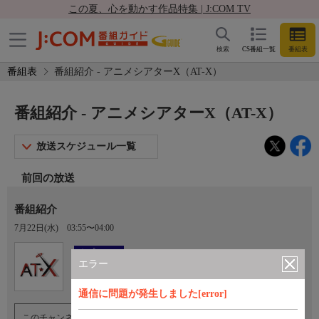
この夏、心を動かす作品特集 | J:COM TV
検索
CS番組一覧
番組表
番組表
番組紹介 - アニメシアターX（AT-X）
番組紹介 - アニメシアターX（AT-X）
放送スケジュール一覧
前回の放送
番組紹介
7月22日(水)
03:55〜04:00
Ch.605
オプション
アニメシアターX（AT-X）
エラー
通信に問題が発生しました[error]
このチャンネルのご視聴には、オプションチャンネル(有料)のご契約が