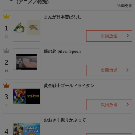
(アニメ／特撮)
08/06更新
まんが日本昔ばなし
1
次回放送
(2)
銀の匙 Silver Spoon
2
次回放送
(-)
黄金戦士ゴールドライタン
3
次回放送
(3)
おおきく振りかぶって
4