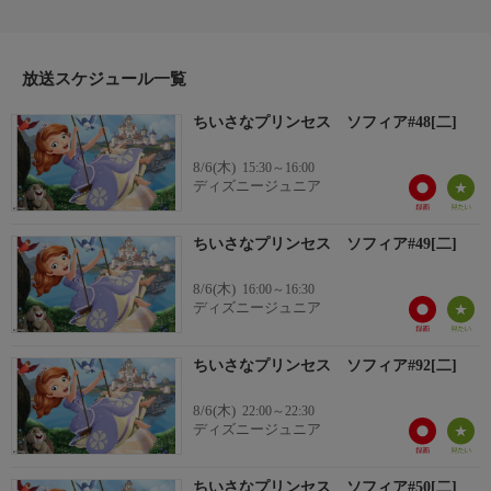
は、ワクワクと戸惑いでいっぱい。そんなソフィアの毎日を助け
るのは、かわいい動物たち。本物のプリンセスに必要なものは、
着飾った外見ではなく、聡明で気品ある内面を磨くこと。シンデ
放送スケジュール一覧
レラなど人気のディズニー・プリンセスたちもときおり登場す
る、ディズニーが贈る等身大の新プリンセス・ストーリー。
ちいさなプリンセス ソフィア#48[二]
8/6(木)
15:30～16:00
ディズニージュニア
ちいさなプリンセス ソフィア#49[二]
8/6(木)
16:00～16:30
ディズニージュニア
ちいさなプリンセス ソフィア#92[二]
8/6(木)
22:00～22:30
ディズニージュニア
ちいさなプリンセス ソフィア#50[二]