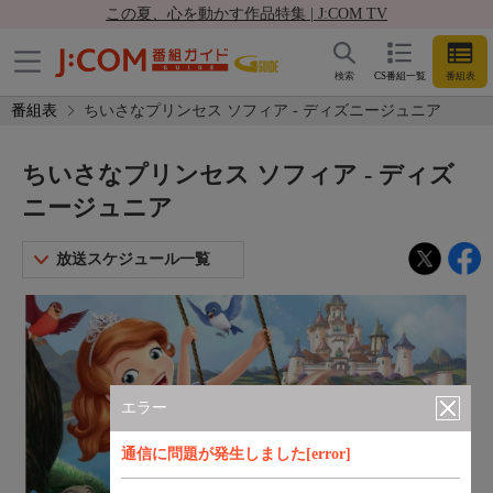
この夏、心を動かす作品特集 | J:COM TV
検索
CS番組一覧
番組表
番組表
ちいさなプリンセス ソフィア - ディズニージュニア
ちいさなプリンセス ソフィア - ディズ
ニージュニア
放送スケジュール一覧
エラー
通信に問題が発生しました[error]