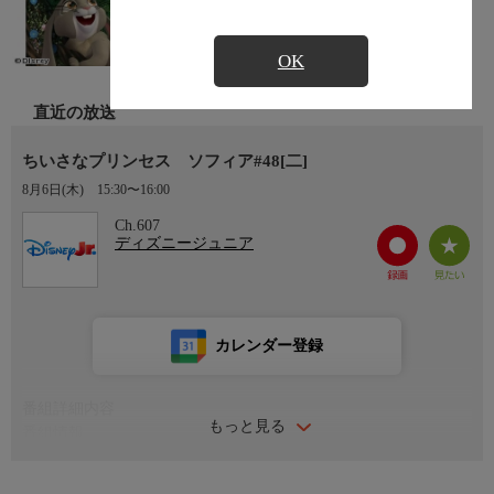
OK
直近の放送
ちいさなプリンセス ソフィア#48[二]
8月6日(木)
15:30〜16:00
Ch.607
ディズニージュニア
カレンダー登録
番組詳細内容
もっと見る
番組情報
普通の女の子だったソフィアがある日、母親の結婚をきっかけに
プリンセスになることに！移り住んだお城での華やかな新生活