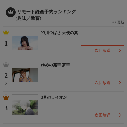
リモート録画予約ランキング
(趣味／教育)
07/30更新
羽川つばさ 天使の翼
1
次回放送
(-)
ゆめの凛華 夢華
2
次回放送
(-)
3月のライオン
3
次回放送
(-)