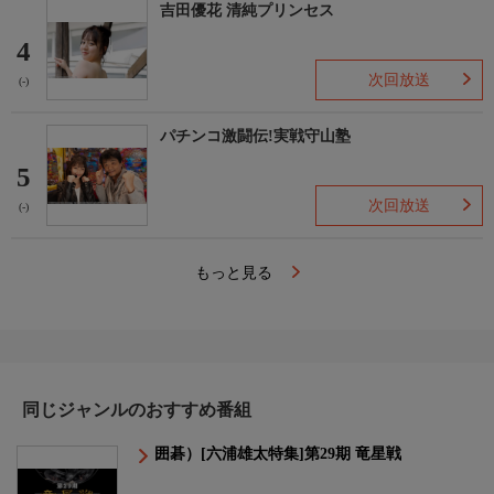
吉田優花 清純プリンセス
4
次回放送
(-)
パチンコ激闘伝!実戦守山塾
5
次回放送
(-)
もっと見る
同じジャンルのおすすめ番組
囲碁）[六浦雄太特集]第29期 竜星戦