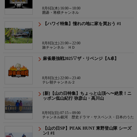
8月6日(木) 16:00～18:00
囲碁・将棋チャンネル
【ハワイ特集】憧れの地に家を買おう #1
8月8日(土) 21:00～22:00
旅チャンネル ＨＤ
麻雀最強戦2025▽ザ・リベンジ【A卓】
8月8日(土) 22:00～23:40
テレ朝チャンネル２
[新]【山の日特集】ちょっと山頂へ〜絶景！ニ
ッポン低山紀行 弥彦山・高川山
8月9日(日) 07:15～09:00
チャンネル銀河 歴史ドラマ・サスペンス・日本のうた
【山の日SP】PEAK HUNT 東野登山隊 シーズ
ン1 #1