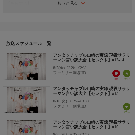
もっと見る
【あらすじ】
出来る人とできない人の差は、窮地に立った際の言動に表れる。
あのアンタッチャブル山崎弘也と矢口真里が、「言い訳」40エピ
ソードを「言い訳」講座番組のカタチで解説！「会議であくびを
注意されたとき」などのビジネス編と、「彼女が髪を切ったこと
に気がつかなかったとき」などの恋愛編で構成。異色のお笑いシ
ョートドラマ・バラエティ！
放送スケジュール一覧
【スタッフ】
アンタッチャブル山崎の実録 現役サラリ
【原作】：伊藤洋介『実録現役サラリーマン言い訳大全』（幻冬
ーマン言い訳大全【セレクト】#13-14
舎文庫）
8/7(金)
02:20～02:30
【キャスト】
ファミリー劇場HD
出演：山崎弘也（アンタッチャブル）、矢口真里、篠田潤子、遠
藤要、小村裕次郎、富田翔、なすび、さくら ほか
アンタッチャブル山崎の実録 現役サラリ
【サブタイトル】
ーマン言い訳大全【セレクト】#15
『#13-14 別の女性の名前を呼んでしまった編/前に教わったけど
8/18(火)
03:25～03:30
また教えて欲しかった編』
ファミリー劇場HD
【放送・製作】
2010年製作
アンタッチャブル山崎の実録 現役サラリ
【話数】
ーマン言い訳大全【セレクト】#16
全40話
8/25(火)
03:25～03:30