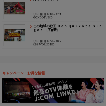
8月9日(日) 12:00～12:30
MONDOTV HD
この地域の歌王 Ｄｏｎ Ｑｕｉｘｏｔｅ Ｓｉｎ
ｇｅｒ [字][新]
8月9日(日) 17:50～18:50
KBS WORLD HD
キャンペーン・お得な情報