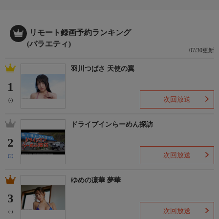
リモート録画予約ランキング
(バラエティ)
07/30更新
羽川つばさ 天使の翼
1
次回放送
(-)
ドライブインらーめん探訪
2
次回放送
(2)
ゆめの凛華 夢華
3
次回放送
(-)