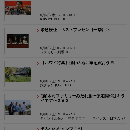
8月6日(木) 17:30～18:00
KBS WORLD HD
緊急検証！ベストプレゼン【一挙】#3
8月8日(土) 05:50～06:00
ファミリー劇場HD
【ハワイ特集】憧れの地に家を買おう #1
8月8日(土) 21:00～22:00
旅チャンネル ＨＤ
[新]木村ファミリーみだれ旅〜予定調和はキラ
イです〜２＃２
8月8日(土) 21:30～22:00
チャンネル銀河 歴史ドラマ・サスペンス・日本のうた
えみつんキャンプ！ #1