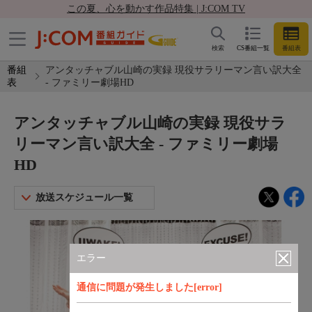
この夏、心を動かす作品特集 | J:COM TV
検索
CS番組一覧
番組表
番組
アンタッチャブル山崎の実録 現役サラリーマン言い訳大全
表
- ファミリー劇場HD
アンタッチャブル山崎の実録 現役サラ
リーマン言い訳大全 - ファミリー劇場
HD
放送スケジュール一覧
エラー
通信に問題が発生しました[error]