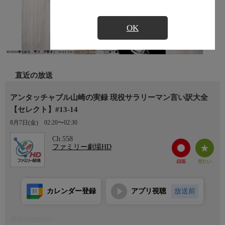
OK
直近の放送
アンタッチャブル山崎の実録 現役サラリーマン言い訳大全
【セレクト】#13-14
8月7日(金)
02:20〜02:30
Ch.558
ファミリー劇場HD
カレンダー登録
アプリ視聴
放送前
番組詳細内容